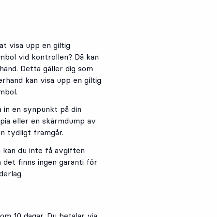
at visa upp en giltig
bol vid kontrollen? Då kan
rhand. Detta gäller dig som
rhand kan visa upp en giltig
mbol.
 in en synpunkt på din
kopia eller en skärmdump av
n tydligt framgår.
kan du inte få avgiften
 det finns ingen garanti för
derlag.
nom 10 dagar. Du betalar via