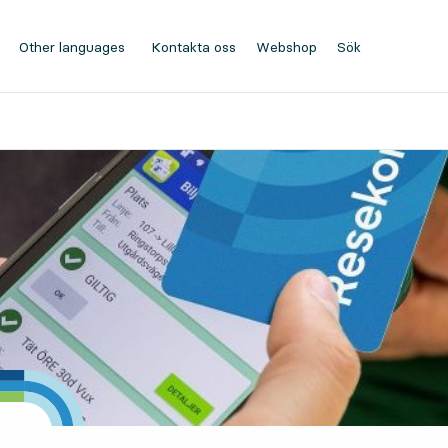
Other languages
Kontakta oss
Webshop
, Öppnas i ny flik
Sök
, Öppnas i modal
, Visa sökfältet