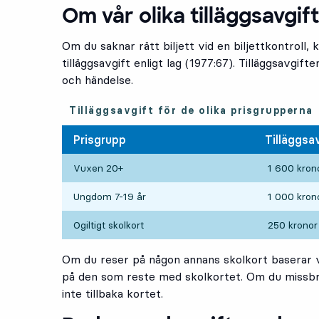
Om vår olika tilläggsavgif
Om du saknar rätt biljett vid en biljettkontroll, 
tilläggsavgift enligt lag (1977:67). Tilläggsavgif
och händelse.
Tilläggsavgift för de olika prisgrupperna
Prisgrupp
Tilläggsa
Vuxen 20+
1 600 kron
Ungdom 7-19 år
1 000 kron
Ogiltigt skolkort
250 kronor
Om du reser på någon annans skolkort baserar vi
på den som reste med skolkortet. Om du missbru
inte tillbaka kortet.