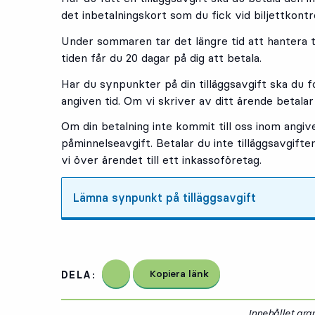
det inbetalningskort som du fick vid biljettkontro
Under sommaren tar det längre tid att hantera t
tiden får du 20 dagar på dig att betala.
Har du synpunkter på din tilläggsavgift ska du 
angiven tid. Om vi skriver av ditt ärende betalar v
Om din betalning inte kommit till oss inom angiv
påminnelseavgift. Betalar du inte tilläggsavgift
vi över ärendet till ett inkassoföretag.
Lämna synpunkt på tilläggsavgift
Dela på Facebook
Kopiera länk
DELA:
Innehållet gr