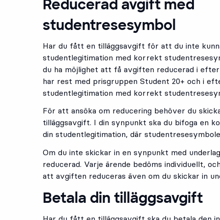
Reducerad avgift med
studentresesymbol
Har du fått en tilläggsavgift för att du inte kunn
studentlegitimation med korrekt studentresesym
du ha möjlighet att få avgiften reducerad i efte
har rest med prisgruppen Student 20+ och i efte
studentlegitimation med korrekt studentresesy
För att ansöka om reducering behöver du skicka
tilläggsavgift. I din synpunkt ska du bifoga en 
din studentlegitimation, där studentresesymbole
Om du inte skickar in en synpunkt med underlag 
reducerad. Varje ärende bedöms individuellt, och
att avgiften reduceras även om du skickar in un
Betala din tilläggsavgift
Har du fått en tilläggsavgift ska du betala den i