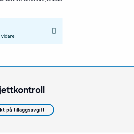
 vidare.
ljettkontroll
t på tilläggsavgift