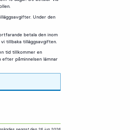
llen.
illäggsavgifter. Under den
fortfarande betala den inom
i tillbaka tilläggsavgiften.
en tid tillkommer en
en efter påminnelsen lämnar
anskades senast den
26 jun 2026
26 juni 2026