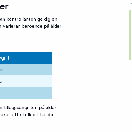
ter
I
kan kontrollanten ge dig en
ten varierar beroende på ålder
vgift
or
or
 tilläggsavgiften på ålder
kar ett skolkort får du