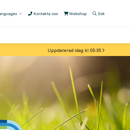
languages
Kontakta oss
Webshop
, Öppnas i ny flik
Sök
, Öppnas i modal
, Visa sökfältet
Uppdaterad idag kl 05:35