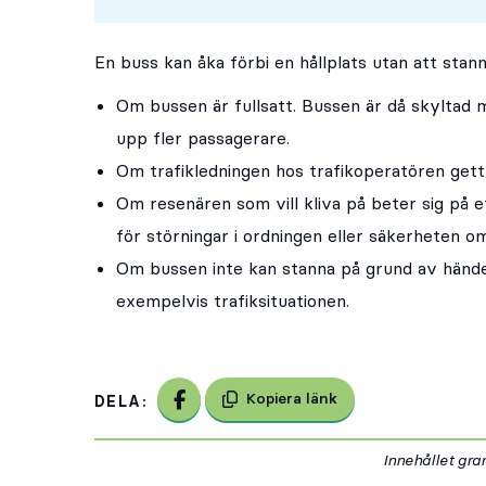
En buss kan åka förbi en hållplats utan att stann
Om bussen är fullsatt. Bussen är då skyltad m
upp fler passagerare.
Om trafikledningen hos trafikoperatören gett
Om resenären som vill kliva på beter sig på et
för störningar i ordningen eller säkerheten o
Om bussen inte kan stanna på grund av händel
exempelvis trafiksituationen.
Dela på Facebook
Kopiera länk
DELA:
Innehållet gr