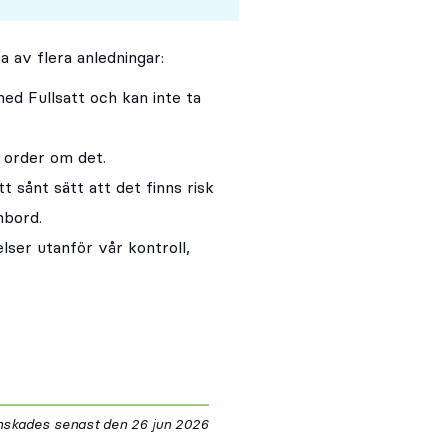
a av flera anledningar:
ed Fullsatt och kan inte ta
 order om det.
t sånt sätt att det finns risk
mbord.
ser utanför vår kontroll,
anskades senast den
26 jun 2026
26 juni 2026