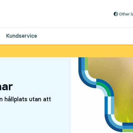
Till innehåll på sidan
Other 
Kundservice
nar
 hållplats utan att