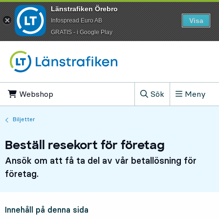
Länstrafiken Örebro
Visa
Infospread Euro AB
​GRATIS - i Google Play
Till innehåll på sidan
Webshop
, Öppnas i ny flik
Sök
Meny
, Visa sökfältet
Biljetter
Beställ resekort för företag
Ansök om att få ta del av vår betallösning för
företag.
Innehåll på denna sida