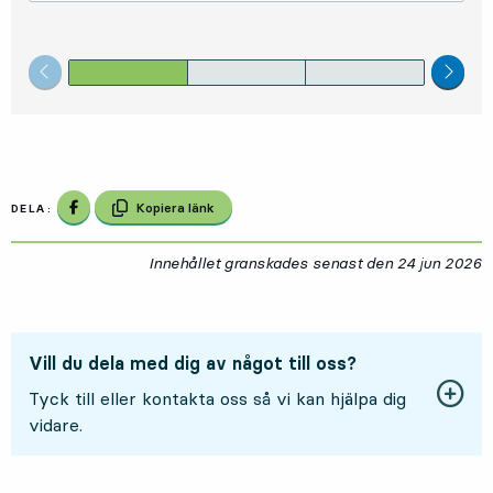
Föregående steg
Nästa
Dela på Facebook
Kopiera länk
DELA:
Innehållet granskades senast den
24 jun 2026
2
Vill du dela med dig av något till oss?
Tyck till eller kontakta oss så vi kan hjälpa dig
vidare.