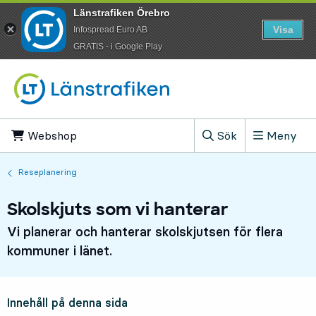
Länstrafiken Örebro
Visa
Infospread Euro AB
​GRATIS - i Google Play
Till innehåll på sidan
Webshop
, Öppnas i ny flik
Sök
Meny
, Visa sökfältet
Reseplanering
Skolskjuts som vi hanterar
Vi planerar och hanterar skolskjutsen för flera
kommuner i länet.
Innehåll på denna sida