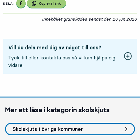
Dela på Facebook
Kopiera länk
DELA:
Innehållet granskades senast den
26 jun 2026
2
Vill du dela med dig av något till oss?
Tyck till eller kontakta oss så vi kan hjälpa dig
vidare.
Mer att läsa i kategorin
skolskjuts
Skolskjuts i övriga kommuner