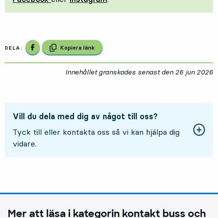
Dela på Facebook
Kopiera länk
DELA:
Innehållet granskades senast den
26 jun 2026
2
Vill du dela med dig av något till oss?
Tyck till eller kontakta oss så vi kan hjälpa dig
vidare.
Mer att läsa i kategorin
kontakt buss och