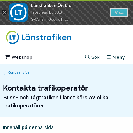
Länstrafiken Örebro
Visa
Infospread Euro AB
​GRATIS - i Google Play
Till innehåll på sidan
Webshop
, Öppnas i ny flik
Sök
Meny
, Visa sökfältet
Kundservice
Kontakta trafikoperatör
Buss- och tågtrafiken i länet körs av olika
trafikoperatörer.
Innehåll på denna sida