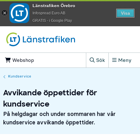
Länstrafiken Örebro
Visa
Infospread Euro AB
​GRATIS - i Google Play
Till innehåll på sidan
Webshop
, Öppnas i ny flik
Sök
Meny
, Visa sökfältet
Kundservice
Avvikande öppettider för
kundservice
På helgdagar och under sommaren har vår
kundservice avvikande öppettider.