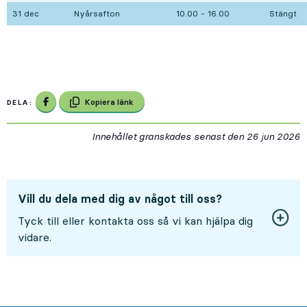
31 dec
Nyårsafton
10.00 - 16.00
Stängt
Dela på Facebook
Kopiera länk
DELA:
Innehållet granskades senast den
26 jun 2026
2
Vill du dela med dig av något till oss?
Tyck till eller kontakta oss så vi kan hjälpa dig
vidare.