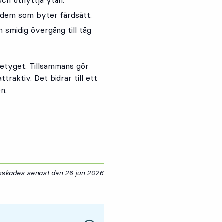
och utnyttja ytan.
 dem som byter färdsätt.
h smidig övergång till tåg
betyget. Tillsammans gör
traktiv. Det bidrar till ett
n.
anskades senast den
26 jun 2026
26 juni 2026