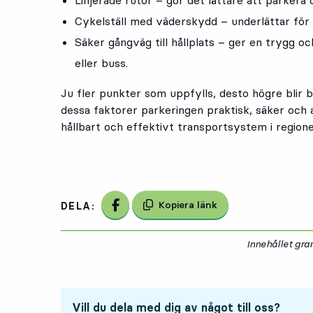
Linjerade rutor – gör det lättare att parkera 
Cykelställ med väderskydd – underlättar för
Säker gångväg till hållplats – ger en trygg oc
eller buss.
Ju fler punkter som uppfylls, desto högre blir 
dessa faktorer parkeringen praktisk, säker och at
hållbart och effektivt transportsystem i regione
Dela på Facebook
Kopiera länk
DELA:
Innehållet gr
Vill du dela med dig av något till oss?