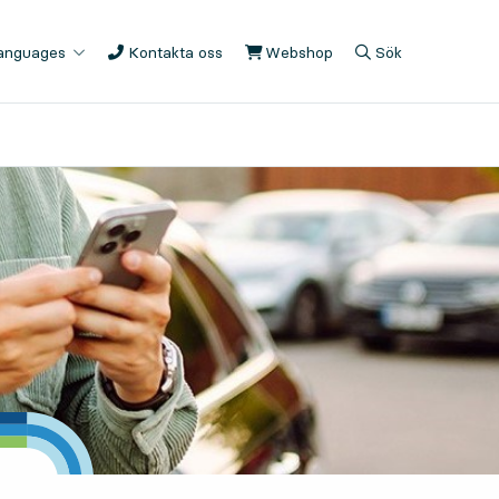
languages
Kontakta oss
Webshop
, Öppnas i ny flik
Sök
, Öppnas i modal
, Visa sökfältet