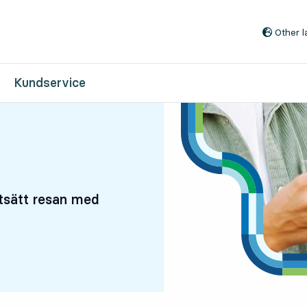
Till innehåll på sidan
Other 
Kundservice
rtsätt resan med