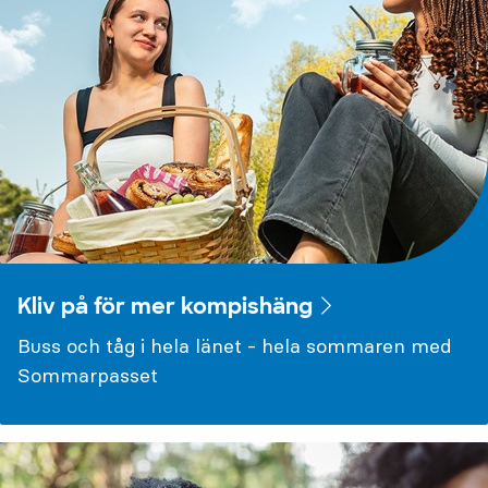
Kliv på för mer kompishäng
Buss och tåg i hela länet - hela sommaren med
Sommarpasset