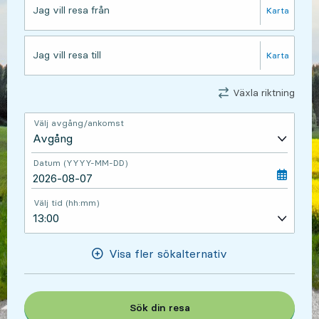
Jag vill resa från
Karta
, Öppnas 
Jag vill resa till
Karta
, Öppnas 
Växla riktning
Välj avgång/ankomst
Datum (YYYY-MM-DD)
Välj tid (hh:mm)
Visa fler sökalternativ
Sök din resa