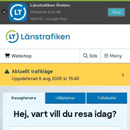
Länstrafiken Örebro
Visa
Infospread Euro AB
​GRATIS - i Google Play
Till innehåll på sidan
Webshop
, Öppnas i ny flik
Sök
Meny
, Visa sökfältet
Aktuellt trafikläge
Uppdaterad 6 aug 2026 kl 15:40
Reseplanera
Hållplatser
Tidtabeller
Hej, vart vill du resa idag?