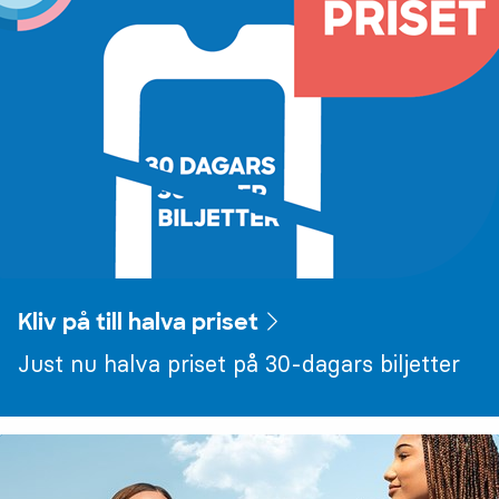
Kliv på till halva priset
Just nu halva priset på 30-dagars biljetter