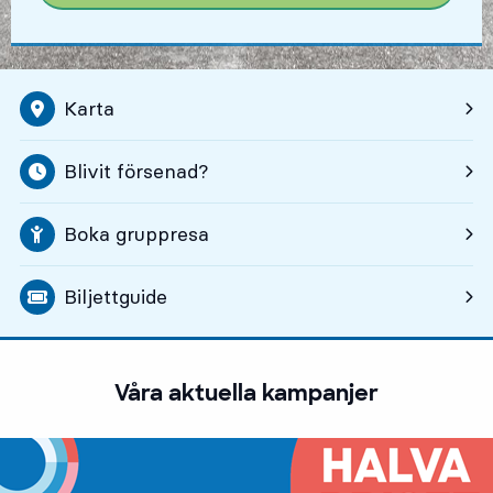
Karta
Tyvärr är kartan ännu inte anpassad för tang
Blivit försenad?
Boka gruppresa
, Öppnas i ny flik
Biljettguide
Våra aktuella kampanjer