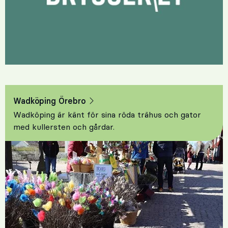
Wadköping Örebro
Wadköping är känt för sina röda trähus och gator
med kullersten och gårdar.