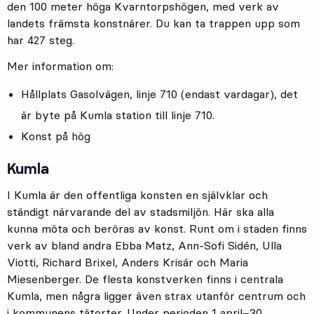
den 100 meter höga Kvarntorpshögen, med verk av
landets främsta konstnärer. Du kan ta trappen upp som
har 427 steg.
Mer information om:
Hållplats
Gasolvägen
, linje
710
(endast vardagar), det
är byte på Kumla station till linje 710.
Konst på hög
Kumla
I Kumla är den offentliga konsten en självklar och
ständigt närvarande del av stadsmiljön. Här ska alla
kunna möta och beröras av konst. Runt om i staden finns
verk av bland andra Ebba Matz, Ann-Sofi Sidén, Ulla
Viotti, Richard Brixel, Anders Krisár och Maria
Miesenberger. De flesta konstverken finns i centrala
Kumla, men några ligger även strax utanför centrum och
i kommunens tätorter. Under perioden 1 april–30