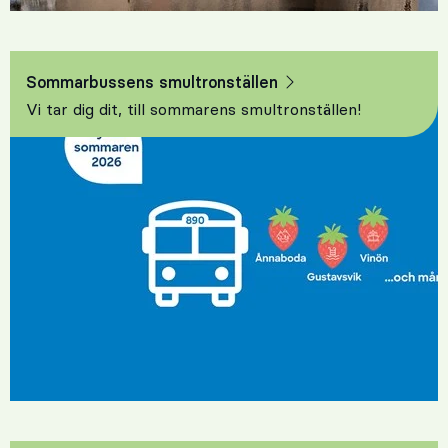
Sommarbussens smultronställen
Vi tar dig dit, till sommarens smultronställen!