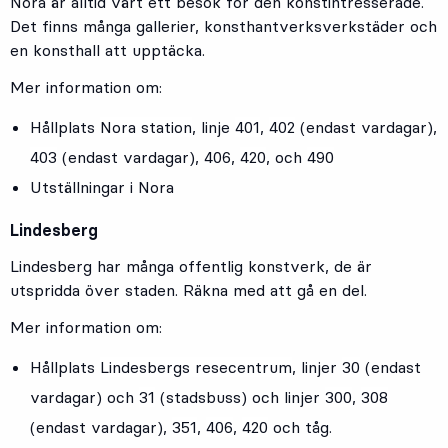
Nora är alltid värt ett besök för den konstintresserade.
Det finns många gallerier, konsthantverksverkstäder och
en konsthall att upptäcka.
Mer information om:
Hållplats
Nora station
, linje
401
,
402
(endast vardagar)
,
403
(endast vardagar)
,
406
,
420
,
och
490
Utställningar i Nora
Lindesberg
Lindesberg har många offentlig konstverk, de är
utspridda över staden. Räkna med att gå en del.
Mer information om:
Hållplats
Lindesbergs resecentrum
, linjer
30
(endast
vardagar) och
31
(stadsbuss)
och linjer
300
,
308
(endast vardagar)
,
351
,
406
,
420
och tåg.