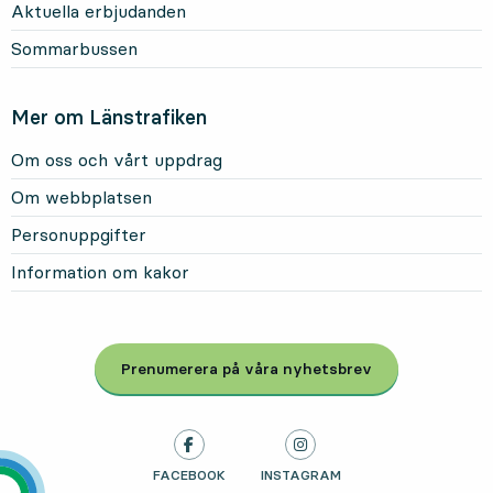
Aktuella erbjudanden
Sommarbussen
Mer om Länstrafiken
Om oss och vårt uppdrag
Om webbplatsen
Personuppgifter
Information om kakor
Prenumerera på våra nyhetsbrev
, Öppnas i modal
LÄNSTRAFIKEN PÅ
FACEBOOK
, ÖPPNAS I NY FLIK
LÄNSTRAFIKEN PÅ
INSTAGRAM
, ÖPPNAS I NY FLIK