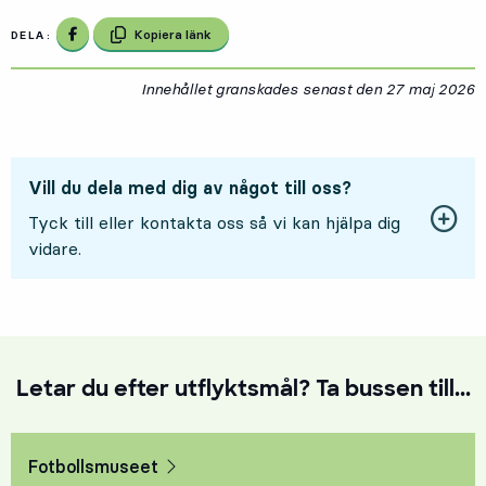
Dela på Facebook
Kopiera länk
DELA:
Innehållet granskades senast den
27 maj 2026
2
Vill du dela med dig av något till oss?
Tyck till eller kontakta oss så vi kan hjälpa dig
vidare.
Letar du efter utflyktsmål? Ta bussen till...
Fotbollsmuseet