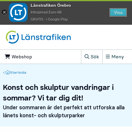
Länstrafiken Örebro
Visa
Infospread Euro AB
​GRATIS - i Google Play
Till innehåll på sidan
Webshop
, Öppnas i ny flik
Sök
Meny
, Visa sökfältet
Startsida
Startsida
Konst och skulptur vandringar i
sommar? Vi tar dig dit!
Under sommaren är det perfekt att utforska alla
länets konst- och skulpturparker