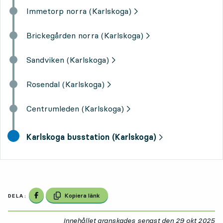
Immetorp norra (Karlskoga)
Brickegården norra (Karlskoga)
Sandviken (Karlskoga)
Rosendal (Karlskoga)
Centrumleden (Karlskoga)
slutdestination,
Karlskoga busstation (Karlskoga)
Dela på Facebook
Kopiera länk
DELA:
Innehållet granskades senast den
29 okt 2025
29