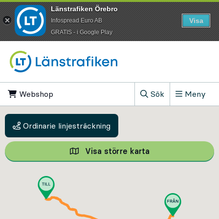
Länstrafiken Örebro
Visa
Infospread Euro AB
​GRATIS - i Google Play
Till innehåll på sidan
Webshop
, Öppnas i ny flik
Sök
Meny
, Visa sökfältet
Ordinarie linjesträckning
Visa större karta
Visa större karta,