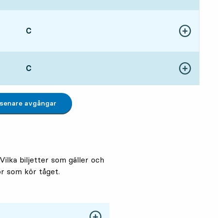
LÄGE,
C
,
Visa fler detal
2:43, om 43 min
LÄGE,
C
,
Visa fler detal
2:48, om 48 min
 senare avgångar
Vilka biljetter som gäller och
ör som kör tåget.