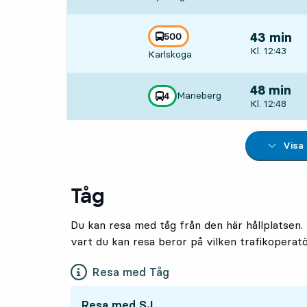
linje
500
43 min
mot
,
Avgår, Kl. 1
Kl. 12:43
Karlskoga
48 min
Marieberg
linje
4
mot
,
Avgår, Kl. 1
Kl. 12:48
Visa
Tåg
Du kan resa med tåg från den här hållplatsen. 
vart du kan resa beror på vilken trafikoperat
Resa med Tåg
Resa med SJ