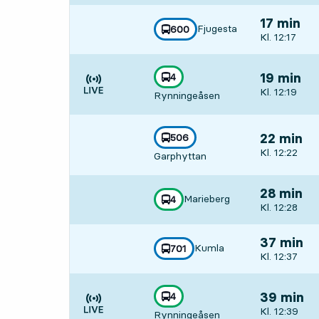
17 min
Fjugesta
linje
600
mot
,
Avgår, Kl. 12
Kl. 12:17
linje
4
19 min
mot
,
Avgår, Kl. 1
Kl. 12:19
Rynningeåsen
Tiden är prognos
linje
506
22 min
mot
,
Avgår, Kl. 1
Kl. 12:22
Garphyttan
28 min
Marieberg
linje
4
mot
,
Avgår, Kl. 1
Kl. 12:28
37 min
Kumla
linje
701
mot
,
Avgår, Kl. 1
Kl. 12:37
linje
4
39 min
mot
,
Avgår, Kl. 1
Kl. 12:39
Rynningeåsen
Tiden är prognos