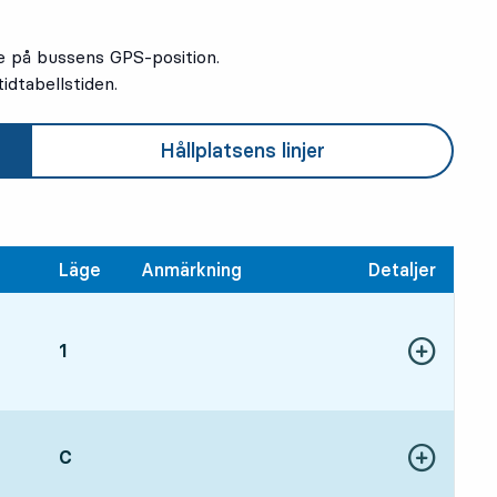
e på bussens GPS-position.
idtabellstiden.
Hållplatsens linjer
Läge
Anmärkning
Detaljer
SPÅR,
1
,
Visa fler detal
:01, om 1 min
LÄGE,
C
,
:11, om 11 min
Visa fler detal
avgångstid