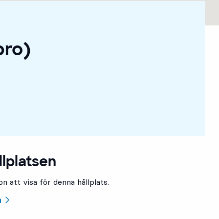
bro)
llplatsen
n att visa för denna hållplats.
n