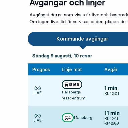
Avgångar och linjer
Avgångstiderna som visas är live och baserad
Om ingen live-tid finns visar vi den planerade t
Kommande avgångar
söndag 9 augusti, 10
resor
Söndag 9 augusti,
10
resor
Prognos
Linje mot
Avgår
Med tågnummer
18169
1 min
Hallsbergs
mot
,
Avgår, Kl. 12
Kl. 12:01
Tiden är prognos
resecentrum
11 min
Marieberg
linje
4
Avgår, Kl. 12
Kl. 12:11
mot
,
Tiden är prognos
Ursprunglig 
Kl
12:08