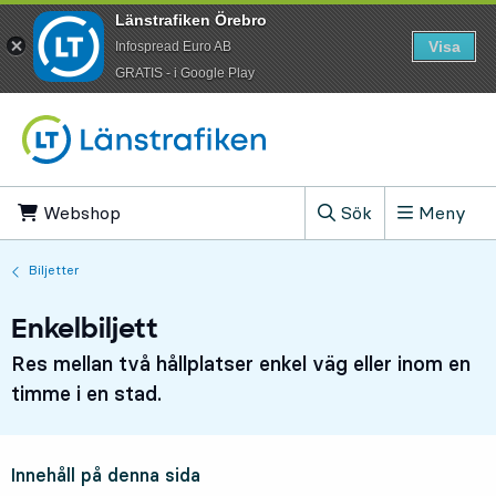
Länstrafiken Örebro
Visa
Infospread Euro AB
​GRATIS - i Google Play
Till innehåll på sidan
Webshop
, Öppnas i ny flik
Sök
Meny
, Visa sökfältet
Biljetter
Enkelbiljett
Res mellan två hållplatser enkel väg eller inom en
timme i en stad.
Innehåll på denna sida