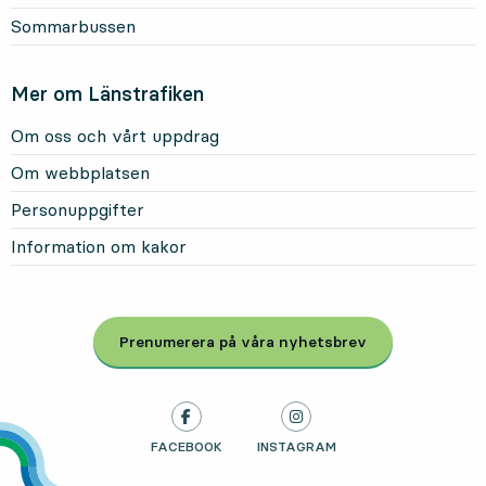
Sommarbussen
Mer om Länstrafiken
Om oss och vårt uppdrag
Om webbplatsen
Personuppgifter
Information om kakor
Prenumerera på våra nyhetsbrev
, Öppnas i modal
LÄNSTRAFIKEN PÅ
FACEBOOK
, ÖPPNAS I NY FLIK
LÄNSTRAFIKEN PÅ
INSTAGRAM
, ÖPPNAS I NY FLIK