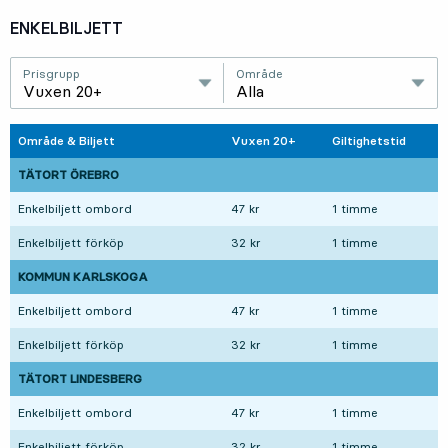
ENKELBILJETT
Prisgrupp
Område
Vuxen 20+
Alla
Område & Biljett
Vuxen 20+
Giltighetstid
TÄTORT ÖREBRO
Enkelbiljett ombord
47 kr
1 timme
Enkelbiljett förköp
32 kr
1 timme
KOMMUN KARLSKOGA
Enkelbiljett ombord
47 kr
1 timme
Enkelbiljett förköp
32 kr
1 timme
TÄTORT LINDESBERG
Enkelbiljett ombord
47 kr
1 timme
Enkelbiljett förköp
32 kr
1 timme