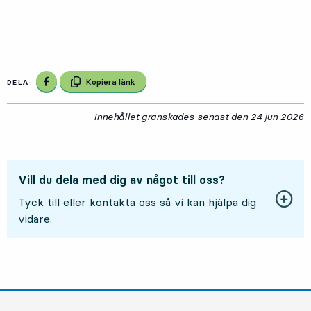
Dela på Facebook
Kopiera länk
DELA:
Innehållet granskades senast den
24 jun 2026
2
Vill du dela med dig av något till oss?
Tyck till eller kontakta oss så vi kan hjälpa dig
vidare.