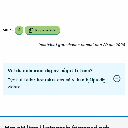
Dela på Facebook
Kopiera länk
DELA:
Innehållet granskades senast den
29 jun 2026
2
Vill du dela med dig av något till oss?
Tyck till eller kontakta oss så vi kan hjälpa dig
vidare.
Mer att läsa i kategorin
försenad och