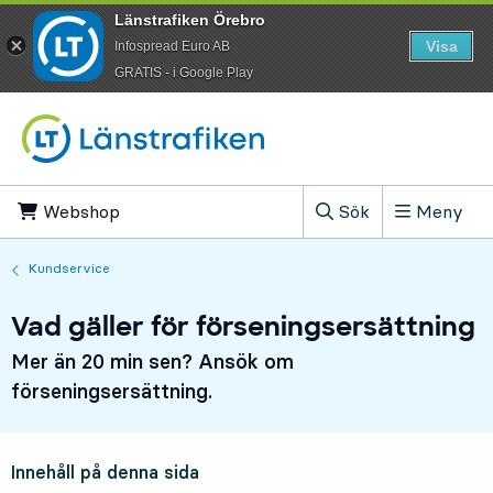
Länstrafiken Örebro
Visa
Infospread Euro AB
​GRATIS - i Google Play
Till innehåll på sidan
Webshop
, Öppnas i ny flik
Sök
Meny
, Visa sökfältet
Kundservice
Vad gäller för förseningsersättning
Mer än 20 min sen? Ansök om
förseningsersättning.
Innehåll på denna sida