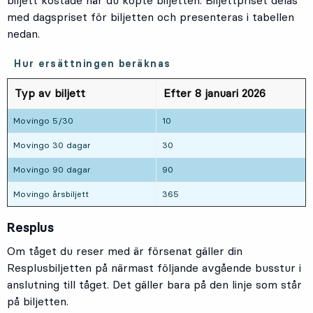
med dagspriset för biljetten och presenteras i tabellen
nedan.
Hur ersättningen beräknas
Typ av biljett
Efter 8 januari 2026
Movingo 5/30
10
Movingo 30 dagar
30
Movingo 90 dagar
90
Movingo årsbiljett
365
Resplus
Om tåget du reser med är försenat gäller din
Resplusbiljetten på närmast följande avgående busstur i
anslutning till tåget. Det gäller bara på den linje som står
på biljetten.