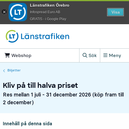
Länstrafiken Örebro
Visa
Infospread Euro AB
​GRATIS - i Google Play
Till innehåll på sidan
Webshop
, Öppnas i ny flik
Sök
Meny
, Visa sökfältet
Biljetter
Kliv på till halva priset
Res mellan 1 juli - 31 december 2026 (köp fram till
2 december)
Innehåll på denna sida