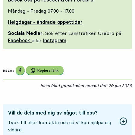
Måndag - Fredag 07.00 - 17.00
Helgdagar - ändrade öppettider
Sociala Medier:
Sök efter Länstrafiken Örebro på
Facebook
eller
Instagram
.
Dela på Facebook
Kopiera länk
DELA:
Innehållet granskades senast den
29 jun 2026
2
Vill du dela med dig av något till oss?
Tyck till eller kontakta oss så vi kan hjälpa dig
vidare.