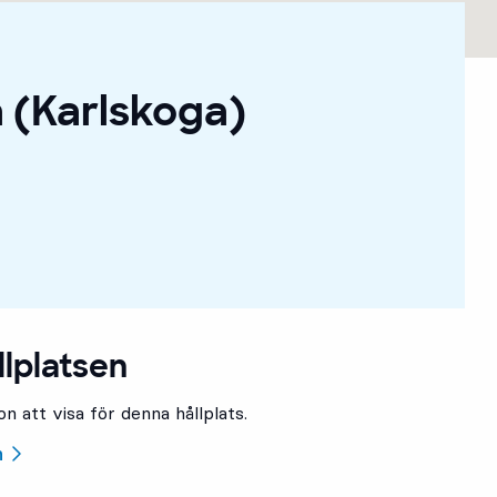
 (Karlskoga)
llplatsen
n att visa för denna hållplats.
n