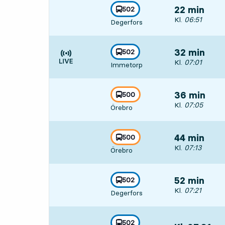
linje
502
22 min
mot
,
Avgår, Kl. 06:5
Kl.
06:51
Degerfors
linje
502
32 min
mot
,
Avgår, Kl. 07:0
Kl.
07:01
Immetorp
Tiden är prognos
linje
500
36 min
mot
,
Avgår, Kl. 07:0
Kl.
07:05
Örebro
linje
500
44 min
mot
,
Avgår, Kl. 07:1
Kl.
07:13
Örebro
linje
502
52 min
mot
,
Avgår, Kl. 07:2
Kl.
07:21
Degerfors
linje
502