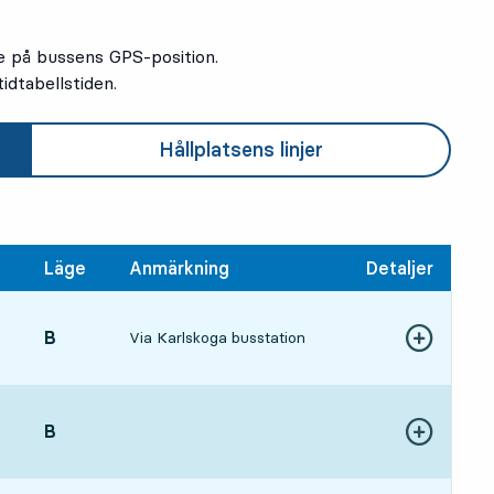
e på bussens GPS-position.
idtabellstiden.
Hållplatsens linjer
Läge
Anmärkning
Detaljer
LÄGE,
B
,
Via Karlskoga busstation
Visa fler detal
1, om 2 min
LÄGE,
B
,
Visa fler detal
3, om 14 min