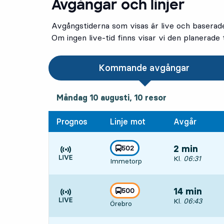
Avgångar och linjer
Avgångstiderna som visas är live och baserad
Om ingen live-tid finns visar vi den planerade t
Kommande avgångar
måndag 10 augusti, 10
resor
Måndag 10 augusti,
10
resor
Prognos
Linje mot
Avgår
linje
502
2 min
mot
,
Avgår, Kl. 06:3
Kl.
06:31
Immetorp
Tiden är prognos
linje
500
14 min
mot
,
Avgår, Kl. 06:4
Kl.
06:43
Örebro
Tiden är prognos