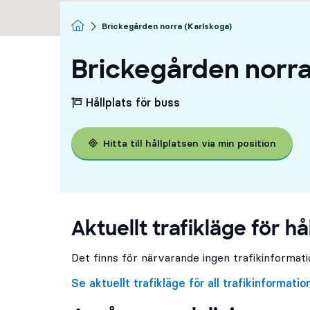
Startsida
Brickegården norra (Karlskoga)
Brickegården norra
Hållplats för buss
Hitta till hållplatsen via min position
Aktuellt trafikläge för hå
Det finns för närvarande ingen trafikinformatio
Se aktuellt trafikläge för all trafikinformatio