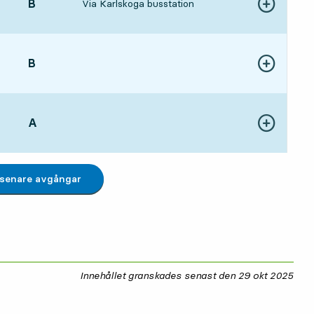
LÄGE,
B
,
Via Karlskoga busstation
Visa fler detal
1 tim 2 min
LÄGE,
B
,
Visa fler detal
1 tim 14 min
LÄGE,
A
,
Visa fler detal
1 tim 22 min
 senare avgångar
Innehållet granskades senast den
29 okt 2025
29 