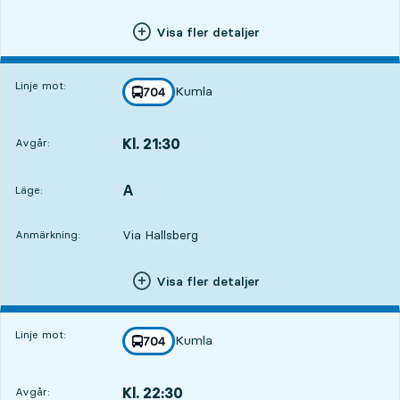
Visa fler detaljer
Linje mot:
Kumla
linje
704
mot
,
Kl. 21:30
Avgår:
,
Avgår,Kl. 21:304 tim 28 min
A
LÄGE,
,
Läge:
Via Hallsberg
Anmärkning:
Visa fler detaljer
Linje mot:
Kumla
linje
704
mot
,
Kl. 22:30
Avgår:
,