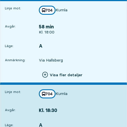
Linje mot:
Kumla
linje
704
mot
,
58 min
Avgår:
Avgår, Kl. 18:00, om 58 min
Kl. 18:00
A
LÄGE,
,
Läge:
Via Hallsberg
Anmärkning:
Visa fler detaljer
Linje mot:
Kumla
linje
704
mot
,
Kl. 18:30
Avgår:
,
Avgår,Kl. 18:301 tim 28 min
A
LÄGE,
,
Läge: