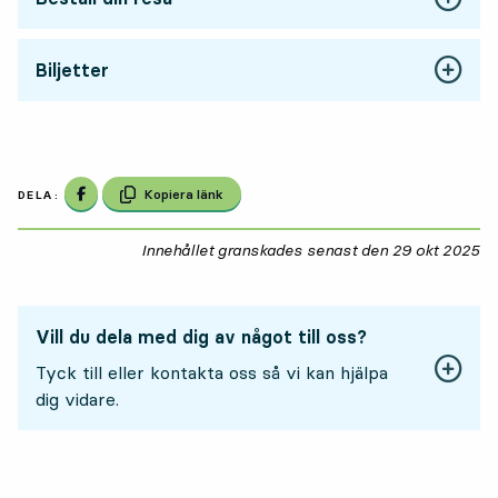
Biljetter
3
3
Dela på Facebook
Kopiera länk
DELA:
Innehållet granskades senast den
29 okt 2025
29
Vill du dela med dig av något till oss?
Tyck till eller kontakta oss så vi kan hjälpa
dig vidare.