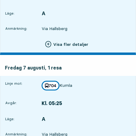
Avgår,Kl. 22:305 tim 28 min
A
LÄGE,
,
Läge:
Via Hallsberg
Anmärkning:
Visa fler detaljer
fredag 7 augusti, 1
resa
Fredag 7 augusti,
1
resa
Linje mot:
Kumla
linje
704
mot
,
Kl. 05:25
Avgår:
,
Avgår,Kl. 05:2512 tim 23 min
A
LÄGE,
,
Läge:
Via Hallsberg
Anmärkning: