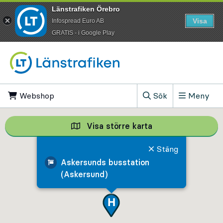
Länstrafiken Örebro
Visa
Infospread Euro AB
​GRATIS - i Google Play
Till innehåll på sidan
Webshop
, Öppnas i ny flik
Sök
Meny
, Visa sökfältet
Visa större karta
Visa större karta,
Stäng
Askersunds busstation
(Askersund)