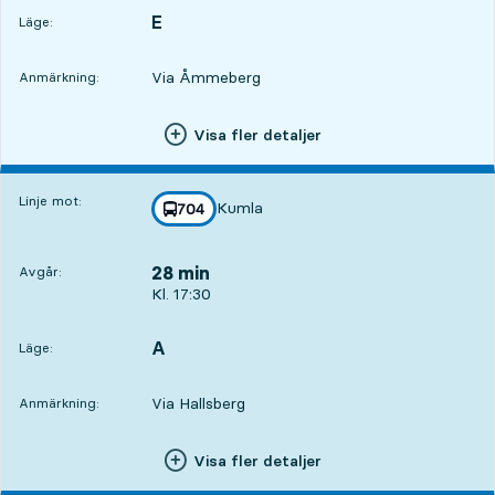
E
LÄGE,
,
Läge:
Via Åmmeberg
Anmärkning:
Visa fler detaljer
Linje mot:
Kumla
linje
704
mot
,
28 min
Avgår:
Avgår, Kl. 17:30, om 28 min
Kl. 17:30
A
LÄGE,
,
Läge:
Via Hallsberg
Anmärkning:
Visa fler detaljer