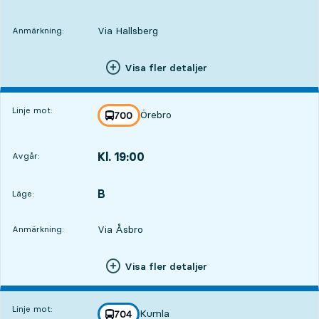
Via Hallsberg
Anmärkning:
Visa fler detaljer
Linje mot:
Örebro
linje
700
mot
,
Kl. 19:00
Avgår:
,
Avgår,Kl. 19:001 tim 58 min
B
LÄGE,
,
Läge:
Via Åsbro
Anmärkning:
Visa fler detaljer
Linje mot:
Kumla
linje
704