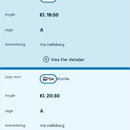
mot
,
Kl. 19:30
Avgår:
,
Avgår,Kl. 19:302 tim 28 min
A
LÄGE,
,
Läge:
Via Hallsberg
Anmärkning:
Visa fler detaljer
Linje mot:
Kumla
linje
704
mot
,
Kl. 20:30
Avgår:
,
Avgår,Kl. 20:303 tim 28 min
A
LÄGE,
,
Läge:
Via Hallsberg
Anmärkning: