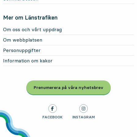
Mer om Länstrafiken
Om oss och vårt uppdrag
Om webbplatsen
Personuppgifter
Information om kakor
Prenumerera på våra nyhetsbrev
, Öppnas i modal
LÄNSTRAFIKEN PÅ
FACEBOOK
, ÖPPNAS I NY FLIK
LÄNSTRAFIKEN PÅ
INSTAGRAM
, ÖPPNAS I NY FLIK