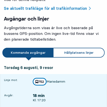
Se aktuellt trafikläge för all trafikinformation
Avgångar och linjer
Avgångstiderna som visas är live och baserade på
bussens GPS-position. Om ingen live-tid finns visar vi
den planerade tidtabellstiden.
Kommande avgångar
Hållplatsens linjer
torsdag 6 augusti, 9
resor
Torsdag 6 augusti,
9
resor
Linje mot:
Mariedamm
linje
752
mot
,
18 min
Avgår:
Avgår, Kl. 17:20, om 18 min
Kl. 17:20