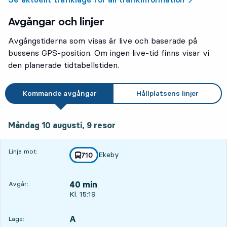
Avgångar och linjer
Avgångstiderna som visas är live och baserade på
bussens GPS-position. Om ingen live-tid finns visar vi
den planerade tidtabellstiden.
Kommande avgångar
Hållplatsens linjer
måndag 10 augusti, 9
resor
Måndag 10 augusti,
9
resor
Linje mot:
Ekeby
linje
710
mot
,
40 min
Avgår:
Avgår, Kl. 15:19, om 40 min
Kl. 15:19
A
LÄGE,
,
Läge: