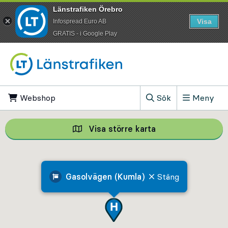
Länstrafiken Örebro
Visa
Infospread Euro AB
​GRATIS - i Google Play
Till innehåll på sidan
Webshop
, Öppnas i ny flik
Sök
Meny
, Visa sökfältet
Visa större karta
Visa större karta,
Gasolvägen (Kumla)
Stäng