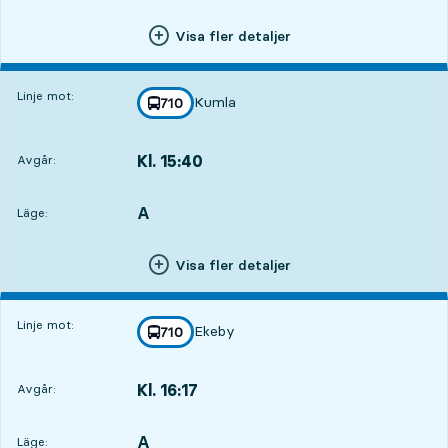
Visa fler detaljer
Linje mot:
Kumla
linje
710
mot
,
Kl. 15:40
Avgår:
,
Avgår,Kl. 15:401 tim 1 min
A
LÄGE,
,
Läge:
Visa fler detaljer
Linje mot:
Ekeby
linje
710
mot
,
Kl. 16:17
Avgår:
,
Avgår,Kl. 16:171 tim 38 min
A
LÄGE,
,
Läge: