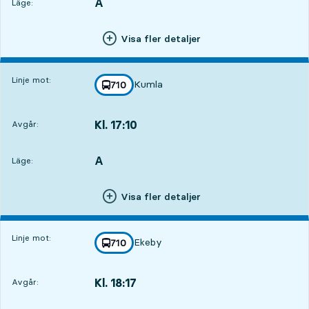
A
LÄGE,
,
Läge:
Visa fler detaljer
Linje mot:
Kumla
linje
710
mot
,
Kl. 17:10
Avgår:
,
Avgår,Kl. 17:102 tim 31 min
A
LÄGE,
,
Läge:
Visa fler detaljer
Linje mot:
Ekeby
linje
710
mot
,
Kl. 18:17
Avgår:
,
Avgår,Kl. 18:173 tim 38 min