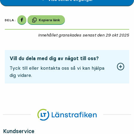
Dela på Facebook
Kopiera länk
DELA:
Innehållet granskades senast den
29 okt 2025
29
Vill du dela med dig av något till oss?
Tyck till eller kontakta oss så vi kan hjälpa
dig vidare.
Kundservice