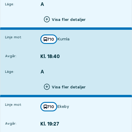
A
LÄGE,
,
Läge:
Visa fler detaljer
Linje mot:
Kumla
linje
710
mot
,
Kl. 18:40
Avgår:
,
Avgår,Kl. 18:404 tim 1 min
A
LÄGE,
,
Läge:
Visa fler detaljer
Linje mot:
Ekeby
linje
710
mot
,
Kl. 19:27
Avgår:
,
Avgår,Kl. 19:274 tim 48 min