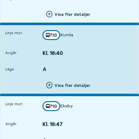
Visa fler detaljer
Linje mot:
Kumla
linje
710
mot
,
Kl. 16:40
Avgår:
,
Avgår,Kl. 16:402 tim 1 min
A
LÄGE,
,
Läge:
Visa fler detaljer
Linje mot:
Ekeby
linje
710
mot
,
Kl. 16:47
Avgår:
,
Avgår,Kl. 16:472 tim 8 min