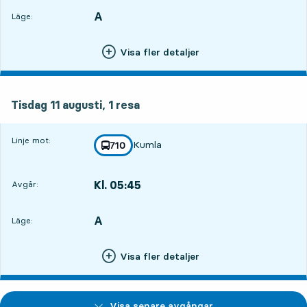
A
LÄGE,
,
Läge:
Visa fler detaljer
tisdag 11 augusti, 1
resa
Tisdag 11 augusti,
1
resa
Linje mot:
Kumla
linje
710
mot
,
Kl. 05:45
Avgår:
,
Avgår,Kl. 05:4515 tim 6 min
A
LÄGE,
,
Läge:
Visa fler detaljer
Visa senare avgångar