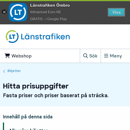
Länstrafiken Örebro
Visa
Infospread Euro AB
​GRATIS - i Google Play
Till innehåll på sidan
Webshop
, Öppnas i ny flik
Sök
Meny
, Visa sökfältet
Biljetter
Hitta prisuppgifter
Fasta priser och priser baserat på sträcka.
Innehåll på denna sida