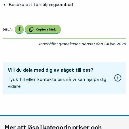
Besöka ett försäljningsombud
Dela på Facebook
Kopiera länk
DELA:
Innehållet granskades senast den
24 jun 2026
2
Vill du dela med dig av något till oss?
Tyck till eller kontakta oss så vi kan hjälpa dig
vidare.
Mer att läsa i kategorin
priser och