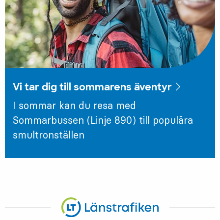
Vi tar dig till sommarens äventyr
I sommar kan du resa med
Sommarbussen (Linje 890) till populära
smultronställen