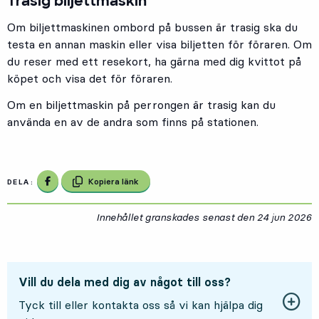
Trasig biljettmaskin
Om biljettmaskinen ombord på bussen är trasig ska du
testa en annan maskin eller visa biljetten för föraren. Om
du reser med ett resekort, ha gärna med dig kvittot på
köpet och visa det för föraren.
Om en biljettmaskin på perrongen är trasig kan du
använda en av de andra som finns på stationen.
Dela på Facebook
Kopiera länk
DELA:
Innehållet granskades senast den
24 jun 2026
2
Vill du dela med dig av något till oss?
Tyck till eller kontakta oss så vi kan hjälpa dig