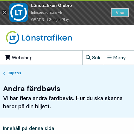
Länstrafiken Örebro
Visa
Infospread Euro AB
​GRATIS - i Google Play
Till innehåll på sidan
Webshop
, Öppnas i ny flik
Sök
Meny
, Visa sökfältet
Biljetter
Andra färdbevis
Vi har flera andra färdbevis. Hur du ska skanna
beror på din biljett.
Innehåll på denna sida