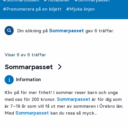
#Prenumerera på en biljett
#Mjuka linjen
Din sökning på
Sommarpasset
gav 6 träffar.
Visar 6 av 6 träffar
Visar 6 av 6 träffar
Sommarpasset
Information
Kliv på för mer frihet! I sommar reser barn och unga
med oss för 200 kronor.
Sommarpasset
är för dig som
är 7–19 år som vill få ut mer av sommaren i Örebro län.
Med
Sommarpasset
kan du resa så myck...