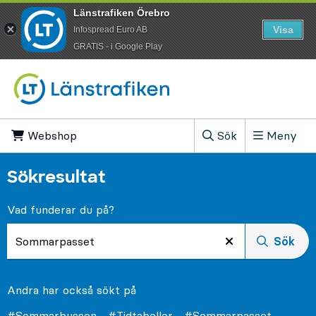
Länstrafiken Örebro
Visa
Infospread Euro AB
​GRATIS - i Google Play
Till innehåll på sidan
Webshop
, Öppnas i ny flik
Sök
Meny
, Visa sökfältet
Sökresultat
Vad funderar du på?
Sök
Andra har också sökt på
#Sommarbussen
#Tidtabeller
#Sommarpasset