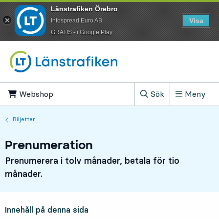
Länstrafiken Örebro
Visa
Infospread Euro AB
​GRATIS - i Google Play
Till innehåll på sidan
Webshop
, Öppnas i ny flik
Sök
Meny
, Visa sökfältet
Biljetter
Prenumeration
Prenumerera i tolv månader, betala för tio
månader.
Innehåll på denna sida