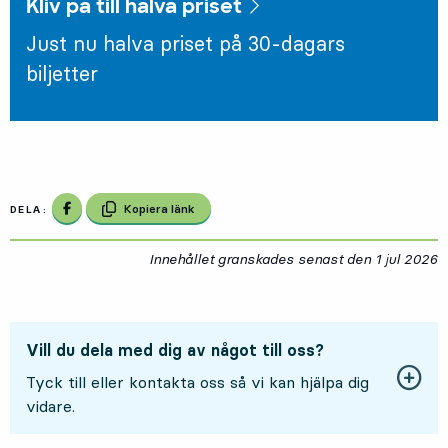
Kliv på till halva priset
Just nu halva priset på 30-dagars
biljetter
Dela på Facebook
Kopiera länk
DELA:
Innehållet granskades senast den
1 jul 2026
1
Vill du dela med dig av något till oss?
Tyck till eller kontakta oss så vi kan hjälpa dig
vidare.