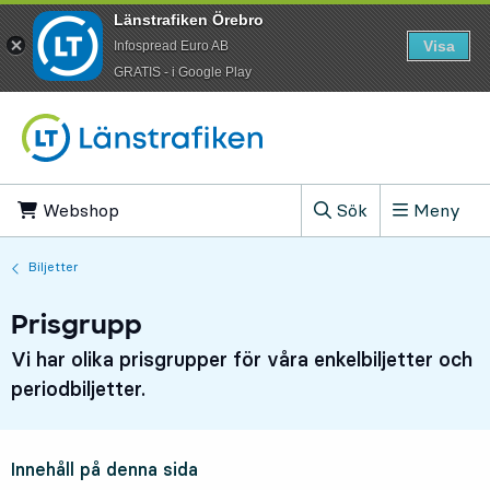
Länstrafiken Örebro
Visa
Infospread Euro AB
​GRATIS - i Google Play
Till innehåll på sidan
Webshop
, Öppnas i ny flik
Sök
Meny
, Visa sökfältet
Biljetter
Prisgrupp
Vi har olika prisgrupper för våra enkelbiljetter och
periodbiljetter.
Innehåll på denna sida