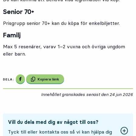
Senior 70+
Prisgrupp senior 70+ kan du köpa för enkelbiljetter.
Familj
Max 5 resenärer, varav 1–2 vuxna och övriga ungdom
eller barn.
Dela på Facebook
Kopiera länk
DELA:
Innehållet granskades senast den
24 jun 2026
2
Vill du dela med dig av något till oss?
Tyck till eller kontakta oss så vi kan hjälpa dig