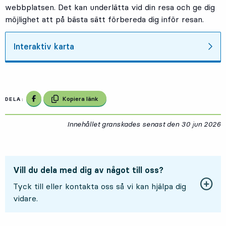
webbplatsen. Det kan underlätta vid din resa och ge dig
möjlighet att på bästa sätt förbereda dig inför resan.
Interaktiv karta
Dela på Facebook
Kopiera länk
DELA:
Innehållet granskades senast den
30 jun 2026
3
Vill du dela med dig av något till oss?
Tyck till eller kontakta oss så vi kan hjälpa dig
vidare.