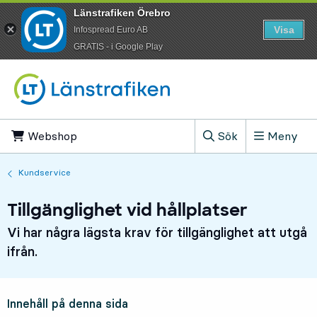
Länstrafiken Örebro
Visa
Infospread Euro AB
​GRATIS - i Google Play
Till innehåll på sidan
Webshop
, Öppnas i ny flik
Sök
Meny
, Visa sökfältet
Kundservice
Tillgänglighet vid hållplatser
Vi har några lägsta krav för tillgänglighet att utgå
ifrån.
Innehåll på denna sida