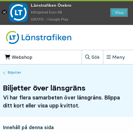
Länstrafiken Örebro
Visa
Infospread Euro AB
​GRATIS - i Google Play
Till innehåll på sidan
Webshop
, Öppnas i ny flik
Sök
Meny
, Visa sökfältet
Biljetter
Biljetter över länsgräns
Vi har flera samarbeten över länsgräns. Blippa
ditt kort eller visa upp kvittot.
Innehåll på denna sida