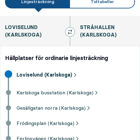
Linjesträckning
Tidtabeller
LOVISELUND
STRÅHALLEN
(KARLSKOGA)
(KARLSKOGA)
Hållplatser för ordinarie linjesträckning
Start destination,
Loviselund (Karlskoga)
Karlskoga busstation (Karlskoga)
Gesällgatan norra (Karlskoga)
Frödingsplan (Karlskoga)
Ferlinsvägen (Karlskoga)