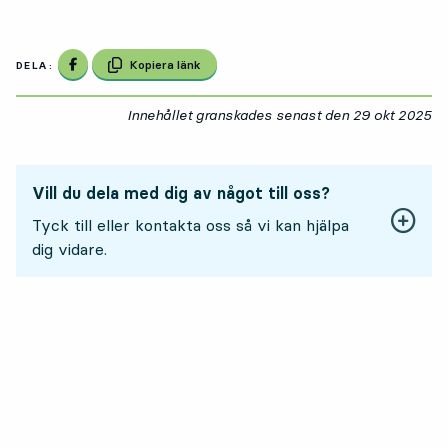
Dela på Facebook
Kopiera länk
DELA:
Innehållet granskades senast den
29 okt 2025
29
Vill du dela med dig av något till oss?
Tyck till eller kontakta oss så vi kan hjälpa
dig vidare.