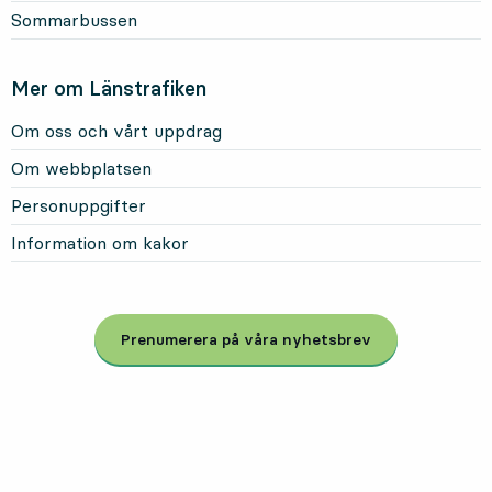
Sommarbussen
Mer om Länstrafiken
Om oss och vårt uppdrag
Om webbplatsen
Personuppgifter
Information om kakor
Prenumerera på våra nyhetsbrev
, Öppnas i modal
LÄNSTRAFIKEN PÅ
FACEBOOK
, ÖPPNAS I NY FLIK
LÄNSTRAFIKEN PÅ
INSTAGRAM
, ÖPPNAS I NY FLIK