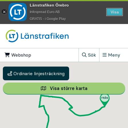
Länstrafiken Örebro
Visa
Infospread Euro AB
​GRATIS - i Google Play
Till innehåll på sidan
Webshop
, Öppnas i ny flik
Sök
Meny
, Visa sökfältet
Ordinarie linjesträckning
Visa större karta
Visa större karta,