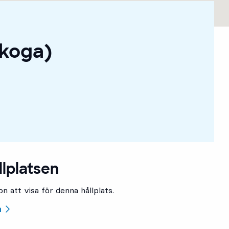
skoga)
llplatsen
n att visa för denna hållplats.
n