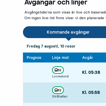
Avgångar och linjer
Avgångstiderna som visas är live och baserad
Om ingen live-tid finns visar vi den planerade t
Kommande avgångar
fredag 7 augusti, 10
resor
Fredag 7 augusti,
10
resor
Prognos
Linje mot
Avgår
linje
52
Kl. 05:38
,
mot
,
Loviselund
Avgår,Kl. 05:38
linje
52
Kl. 05:58
,
mot
,
Stråhallen
Avgår,Kl. 05:58