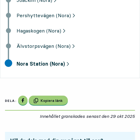
Pershyttevägen (Nora)
Hagaskogen (Nora)
Älvstorpsvägen (Nora)
slutdestination,
Nora Station (Nora)
Dela på Facebook
Kopiera länk
DELA:
Innehållet granskades senast den
29 okt 2025
29