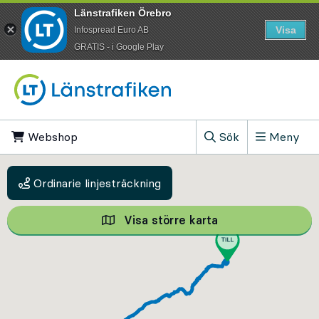
Länstrafiken Örebro
Visa
Infospread Euro AB
​GRATIS - i Google Play
Till innehåll på sidan
Webshop
, Öppnas i ny flik
Sök
Meny
, Visa sökfältet
Ordinarie linjesträckning
Visa större karta
Visa större karta,