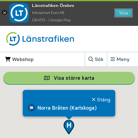
Länstrafiken Örebro
Visa
Infospread Euro AB
​GRATIS - i Google Play
Till innehåll på sidan
Webshop
, Öppnas i ny flik
Sök
Meny
, Visa sökfältet
Visa större karta
Visa större karta,
Stäng
Norra Bråten (Karlskoga)