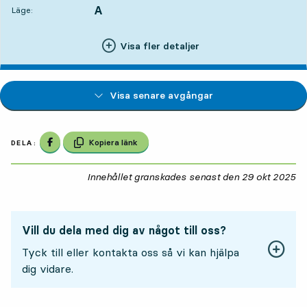
A
LÄGE,
,
Läge:
Visa fler detaljer
Visa senare avgångar
Dela på Facebook
Kopiera länk
DELA:
Innehållet granskades senast den
29 okt 2025
29
Vill du dela med dig av något till oss?
Tyck till eller kontakta oss så vi kan hjälpa
dig vidare.