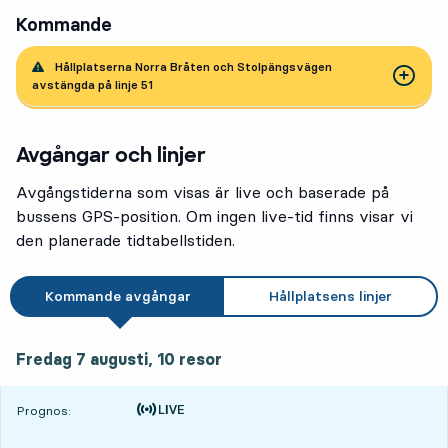
Kommande
Hållplatserna Norra Bråten och Stolpängsvägen
avstängda på linje 51
Avgångar och linjer
Avgångstiderna som visas är live och baserade på
bussens GPS-position. Om ingen live-tid finns visar vi
den planerade tidtabellstiden.
Kommande avgångar
Hållplatsens linjer
fredag 7 augusti, 10
resor
Fredag 7 augusti,
10
resor
Tiden är prognos
Prognos: