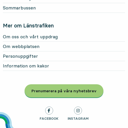
Sommarbussen
Mer om Länstrafiken
Om oss och vårt uppdrag
Om webbplatsen
Personuppgifter
Information om kakor
Prenumerera på våra nyhetsbrev
, Öppnas i modal
LÄNSTRAFIKEN PÅ
FACEBOOK
, ÖPPNAS I NY FLIK
LÄNSTRAFIKEN PÅ
INSTAGRAM
, ÖPPNAS I NY FLIK