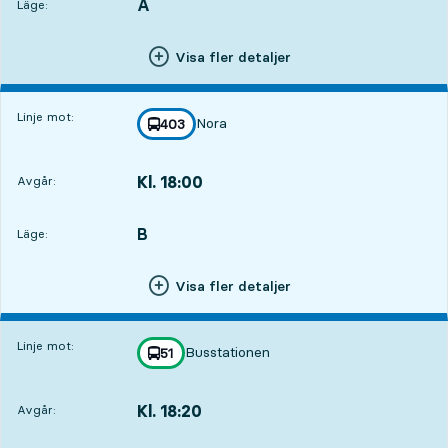
A
LÄGE,
,
Läge:
Visa fler detaljer
Linje mot:
Nora
linje
403
mot
,
Kl. 18:00
Avgår:
,
Avgår,Kl. 18:002 tim 59 min
B
LÄGE,
,
Läge:
Visa fler detaljer
Linje mot:
Busstationen
linje
51
mot
,
Kl. 18:20
Avgår:
,
Avgår,Kl. 18:203 tim 19 min