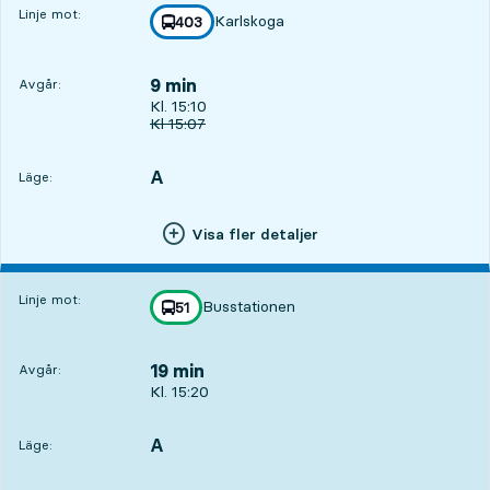
Linje mot:
Karlskoga
linje
403
mot
,
9 min
Avgår:
Avgår, Kl. 15:10, om 9 min
Kl. 15:10
Ursprunglig avgångstid
Kl
15:07
A
LÄGE,
,
Läge:
Visa fler detaljer
Linje mot:
Busstationen
linje
51
mot
,
19 min
Avgår:
Avgår, Kl. 15:20, om 19 min
Kl. 15:20
A
LÄGE,
,
Läge: