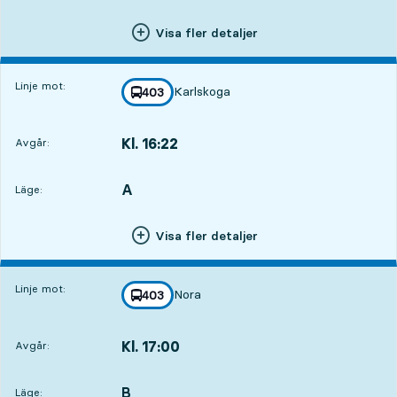
Visa fler detaljer
Linje mot:
Karlskoga
linje
403
mot
,
Kl. 16:22
Avgår:
,
Avgår,Kl. 16:221 tim 21 min
A
LÄGE,
,
Läge:
Visa fler detaljer
Linje mot:
Nora
linje
403
mot
,
Kl. 17:00
Avgår:
,
Avgår,Kl. 17:001 tim 59 min
B
LÄGE,
,
Läge: