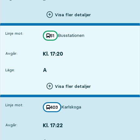
Visa fler detaljer
Linje mot:
Busstationen
linje
51
mot
,
Kl. 17:20
Avgår:
,
Avgår,Kl. 17:202 tim 19 min
A
LÄGE,
,
Läge:
Visa fler detaljer
Linje mot:
Karlskoga
linje
403
mot
,
Kl. 17:22
Avgår:
,
Avgår,Kl. 17:222 tim 21 min