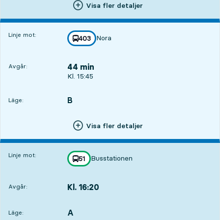
Visa fler detaljer
Linje mot:
Nora
linje
403
mot
,
44 min
Avgår:
Avgår, Kl. 15:45, om 44 min
Kl. 15:45
B
LÄGE,
,
Läge:
Visa fler detaljer
Linje mot:
Busstationen
linje
51
mot
,
Kl. 16:20
Avgår:
,
11
11
Avgår,Kl. 16:201 tim 19 min
A
LÄGE,
,
Läge: