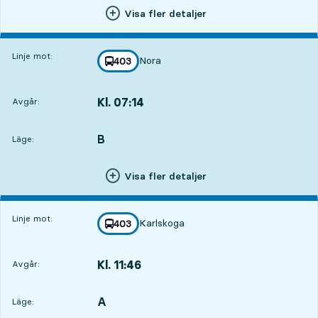
Visa fler detaljer
Linje mot:
Nora
linje
403
mot
,
Kl. 07:14
Avgår:
,
Avgår,Kl. 07:1413 tim 49 min
B
LÄGE,
,
Läge:
Visa fler detaljer
Linje mot:
Karlskoga
linje
403
mot
,
Kl. 11:46
Avgår:
,
Avgår,Kl. 11:4618 tim 21 min
A
LÄGE,
,
Läge: