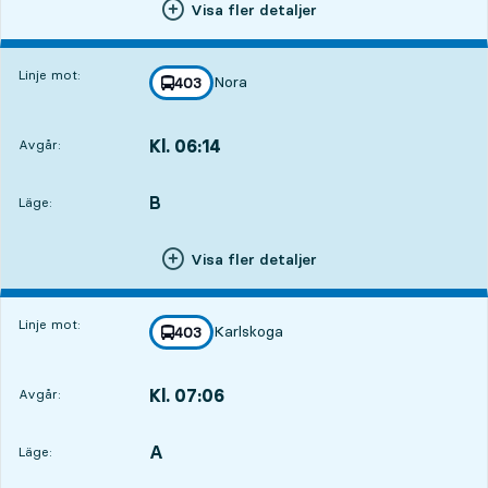
Visa fler detaljer
Linje mot:
Nora
linje
403
mot
,
Kl. 06:14
Avgår:
,
Avgår,Kl. 06:1412 tim 49 min
B
LÄGE,
,
Läge:
Visa fler detaljer
Linje mot:
Karlskoga
linje
403
mot
,
Kl. 07:06
Avgår:
,
Avgår,Kl. 07:0613 tim 41 min
A
LÄGE,
,
Läge: