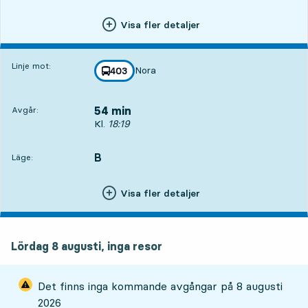
Visa fler detaljer
Linje mot:
Nora
linje
403
mot
,
54 min
Avgår:
Avgår, Kl. 18:19, om 54 min
Kl.
18:19
B
LÄGE,
,
Läge:
Visa fler detaljer
Lördag 8 augusti, inga resor
Det finns inga kommande avgångar på
8 augusti
2026