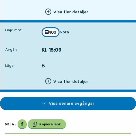
Visa fler detaljer
Linje mot:
Nora
linje
403
mot
,
Kl. 15:09
Avgår:
,
Avgår,Kl. 15:0921 tim 44 min
B
LÄGE,
,
Läge:
Visa fler detaljer
Visa senare avgångar
Dela på Facebook
Kopiera länk
DELA: