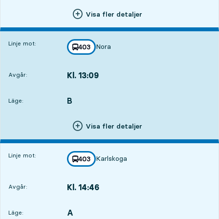
Visa fler detaljer
Linje mot:
Nora
linje
403
mot
,
Kl. 13:09
Avgår:
,
Avgår,Kl. 13:0919 tim 44 min
B
LÄGE,
,
Läge:
Visa fler detaljer
Linje mot:
Karlskoga
linje
403
mot
,
Kl. 14:46
Avgår:
,
Avgår,Kl. 14:4621 tim 21 min
A
LÄGE,
,
Läge: