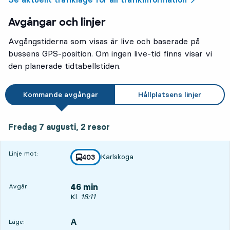
Avgångar och linjer
Avgångstiderna som visas är live och baserade på
bussens GPS-position. Om ingen live-tid finns visar vi
den planerade tidtabellstiden.
Kommande avgångar
Hållplatsens linjer
fredag 7 augusti, 2
resor
Fredag 7 augusti,
2
resor
Linje mot:
Karlskoga
linje
403
mot
,
46 min
Avgår:
Avgår, Kl. 18:11, om 46 min
Kl.
18:11
A
LÄGE,
,
Läge: