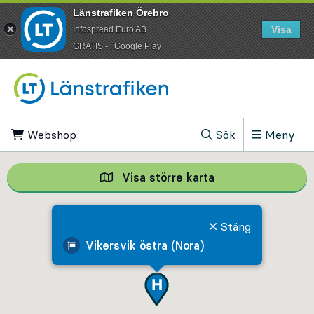
Länstrafiken Örebro
Visa
Infospread Euro AB
​GRATIS - i Google Play
Till innehåll på sidan
Webshop
, Öppnas i ny flik
Sök
Meny
, Visa sökfältet
Visa större karta
Visa större karta,
Stäng
Vikersvik östra (Nora)