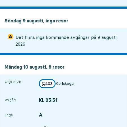
Söndag 9 augusti, inga resor
Det finns inga kommande avgångar på
9 augusti
2026
måndag 10 augusti, 8
resor
Måndag 10 augusti,
8
resor
Linje mot:
Karlskoga
linje
403
mot
,
Kl. 05:51
Avgår:
,
Avgår,Kl. 05:5112 tim 26 min
A
LÄGE,
,
Läge: