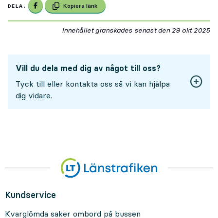
Dela på Facebook
Kopiera länk
DELA:
Innehållet granskades senast den
29 okt 2025
29
Vill du dela med dig av något till oss?
Tyck till eller kontakta oss så vi kan hjälpa
dig vidare.
Kundservice
Kvarglömda saker ombord på bussen