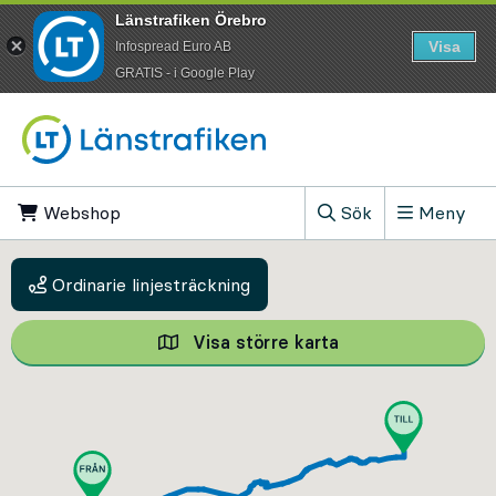
Länstrafiken Örebro
Visa
Infospread Euro AB
​GRATIS - i Google Play
Till innehåll på sidan
Webshop
, Öppnas i ny flik
Sök
Meny
, Visa sökfältet
Ordinarie linjesträckning
Visa större karta
Visa större karta,