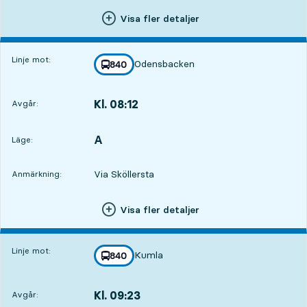
Visa fler detaljer
Linje mot:
Odensbacken
linje
840
mot
,
Kl. 08:12
Avgår:
,
Avgår,Kl. 08:128 tim 46 min
A
LÄGE,
,
Läge:
Via Sköllersta
Anmärkning:
Visa fler detaljer
Linje mot:
Kumla
linje
840
mot
,
Kl. 09:23
Avgår:
,