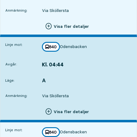
Via Sköllersta
Anmärkning:
Visa fler detaljer
Linje mot:
Odensbacken
linje
840
mot
,
Kl. 04:44
Avgår:
,
Avgår,Kl. 04:445 tim 18 min
A
LÄGE,
,
Läge:
Via Sköllersta
Anmärkning:
Visa fler detaljer
Linje mot:
Odensbacken
linje
840
mot
,