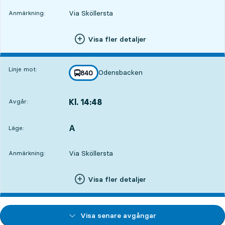
Via Sköllersta
Anmärkning:
Visa fler detaljer
Linje mot:
Odensbacken
linje
840
mot
,
Kl. 14:48
Avgår:
,
Avgår,Kl. 14:4815 tim 22 min
A
LÄGE,
,
Läge:
Via Sköllersta
Anmärkning:
Visa fler detaljer
Visa senare avgångar