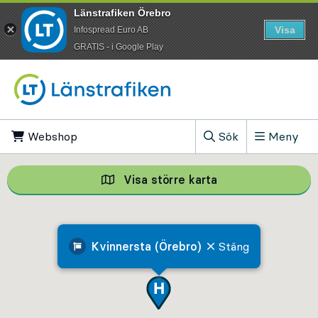
Länstrafiken Örebro
Visa
Infospread Euro AB
​GRATIS - i Google Play
Till innehåll på sidan
Webshop
, Öppnas i ny flik
Sök
Meny
, Visa sökfältet
Visa större karta
Visa större karta,
Kvinnersta (Örebro)
Stäng