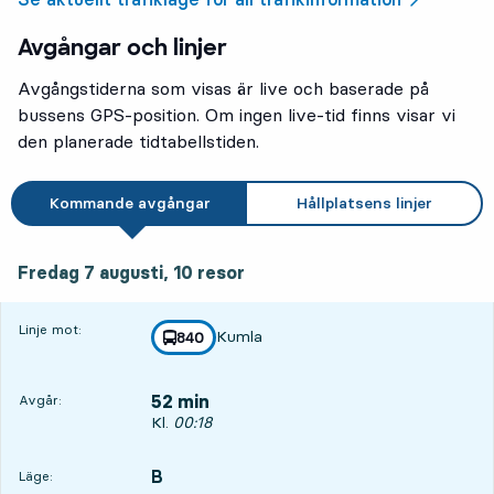
Avgångar och linjer
Avgångstiderna som visas är live och baserade på
bussens GPS-position. Om ingen live-tid finns visar vi
den planerade tidtabellstiden.
Kommande avgångar
Hållplatsens linjer
fredag 7 augusti, 10
resor
Fredag 7 augusti,
10
resor
Linje mot:
Kumla
linje
840
mot
,
52 min
Avgår:
Avgår, Kl. 00:18, om 52 min
Kl.
00:18
B
LÄGE,
,
Läge: