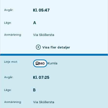
Kl. 05:47
Avgår:
,
Avgår,Kl. 05:476 tim 21 min
A
LÄGE,
,
Läge:
Via Sköllersta
Anmärkning:
Visa fler detaljer
Linje mot:
Kumla
linje
840
mot
,
Kl. 07:25
Avgår:
,
Avgår,Kl. 07:257 tim 59 min
B
LÄGE,
,
Läge:
Via Sköllersta
Anmärkning: