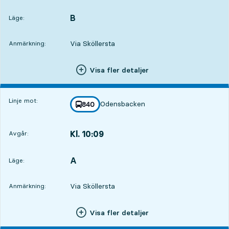
Avgår,Kl. 09:239 tim 57 min
B
LÄGE,
,
Läge:
Via Sköllersta
Anmärkning:
Visa fler detaljer
Linje mot:
Odensbacken
linje
840
mot
,
Kl. 10:09
Avgår:
,
Avgår,Kl. 10:0910 tim 43 min
A
LÄGE,
,
Läge:
Via Sköllersta
Anmärkning:
Visa fler detaljer