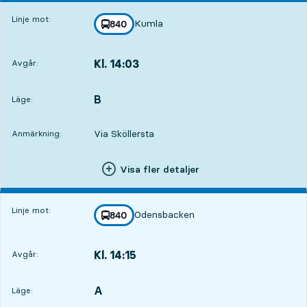
Linje mot:
Kumla
linje
840
mot
,
Kl. 14:03
Avgår:
,
Avgår,Kl. 14:0314 tim 37 min
B
LÄGE,
,
Läge:
Via Sköllersta
Anmärkning:
Visa fler detaljer
Linje mot:
Odensbacken
linje
840
mot
,
Kl. 14:15
Avgår:
,
Avgår,Kl. 14:1514 tim 49 min
A
LÄGE,
,
Läge: