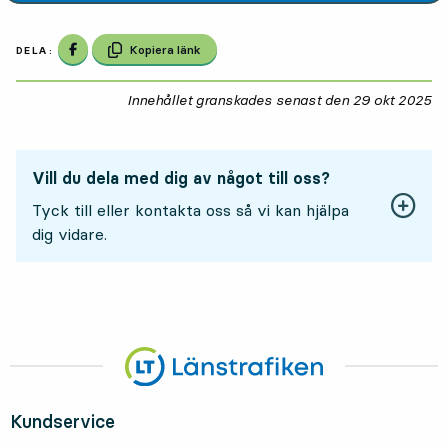
Dela på Facebook
Kopiera länk
DELA:
Innehållet granskades senast den
29 okt 2025
29
Vill du dela med dig av något till oss?
Tyck till eller kontakta oss så vi kan hjälpa
dig vidare.
Kundservice