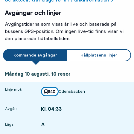
Avgångar och linjer
Avgångstiderna som visas är live och baserade på
bussens GPS-position. Om ingen live-tid finns visar vi
den planerade tidtabellstiden.
Kommande avgångar
Hållplatsens linjer
måndag 10 augusti, 10
resor
Måndag 10 augusti,
10
resor
Linje mot:
Odensbacken
linje
840
mot
,
Kl. 04:33
Avgår:
,
Avgår,Kl. 04:3319 tim 39 min
A
LÄGE,
,
Läge: