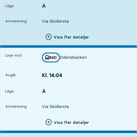
A
LÄGE,
,
Läge:
Via Sköllersta
Anmärkning:
Visa fler detaljer
Linje mot:
Odensbacken
linje
840
mot
,
Kl. 14:04
Avgår:
,
Avgår,Kl. 14:045 tim 10 min
A
LÄGE,
,
Läge:
Via Sköllersta
Anmärkning:
Visa fler detaljer