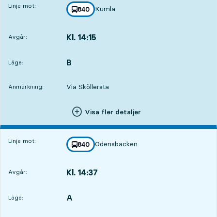
Linje mot:
Kumla
linje
840
mot
,
Kl. 14:15
Avgår:
,
Avgår,Kl. 14:155 tim 21 min
B
LÄGE,
,
Läge:
Via Sköllersta
Anmärkning:
Visa fler detaljer
Linje mot:
Odensbacken
linje
840
mot
,
Kl. 14:37
Avgår:
,
Avgår,Kl. 14:375 tim 43 min
A
LÄGE,
,
Läge: