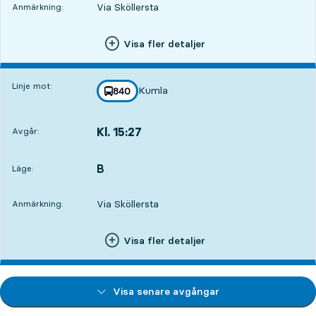
Via Sköllersta
Anmärkning:
Visa fler detaljer
Linje mot:
Kumla
linje
840
mot
,
Kl. 15:27
Avgår:
,
Avgår,Kl. 15:276 tim 33 min
B
LÄGE,
,
Läge:
Via Sköllersta
Anmärkning:
Visa fler detaljer
Visa senare avgångar