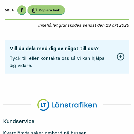
Dela på Facebook
Kopiera länk
DELA:
Innehållet granskades senast den
29 okt 2025
29
Vill du dela med dig av något till oss?
Tyck till eller kontakta oss så vi kan hjälpa
dig vidare.
Kundservice
Kvarglömda saker ombord på bussen