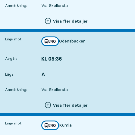
Via Sköllersta
Anmärkning:
Visa fler detaljer
Linje mot:
Odensbacken
linje
840
mot
,
Kl. 05:36
Avgår:
,
Avgår,Kl. 05:3620 tim 42 min
A
LÄGE,
,
Läge:
Via Sköllersta
Anmärkning:
Visa fler detaljer
Linje mot:
Kumla
linje
840
mot
,