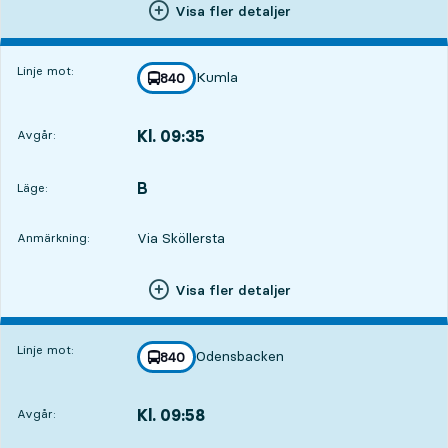
Visa fler detaljer
Linje mot:
Kumla
linje
840
mot
,
Kl. 09:35
Avgår:
,
Avgår,Kl. 09:3541 min
B
LÄGE,
,
Läge:
Via Sköllersta
Anmärkning:
Visa fler detaljer
Linje mot:
Odensbacken
linje
840
mot
,
Kl. 09:58
Avgår:
,
Avgår,Kl. 09:581 tim 4 min