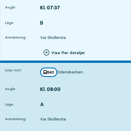
Kl. 07:37
Avgår:
,
Avgår,Kl. 07:3722 tim 43 min
B
LÄGE,
,
Läge:
Via Sköllersta
Anmärkning:
Visa fler detaljer
Linje mot:
Odensbacken
linje
840
mot
,
Kl. 08:00
Avgår:
,
Avgår,Kl. 08:0023 tim 6 min
A
LÄGE,
,
Läge:
Via Sköllersta
Anmärkning: