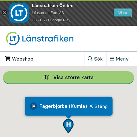
Länstrafiken Örebro
Visa
Infospread Euro AB
​GRATIS - i Google Play
Till innehåll på sidan
Webshop
, Öppnas i ny flik
Sök
Meny
, Visa sökfältet
Visa större karta
Visa större karta,
Fagerbjörka (Kumla)
Stäng