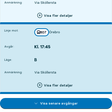
Via Sköllersta
Anmärkning:
Visa fler detaljer
Linje mot:
Örebro
linje
807
mot
,
Kl. 17:45
Avgår:
,
Avgår,Kl. 17:4512 tim 22 min
B
LÄGE,
,
Läge:
Via Sköllersta
Anmärkning:
Visa fler detaljer
Visa senare avgångar