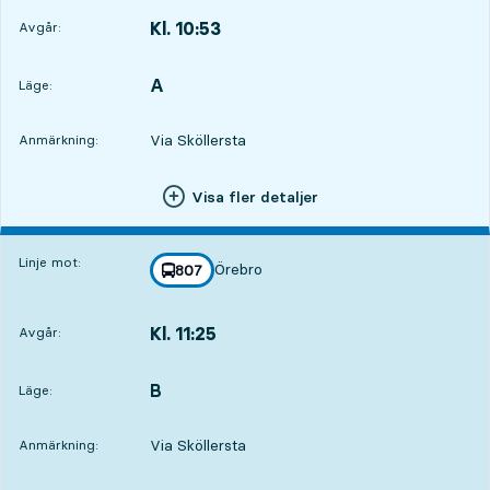
Kl. 10:53
Avgår:
,
Avgår,Kl. 10:535 tim 30 min
A
LÄGE,
,
Läge:
Via Sköllersta
Anmärkning:
Visa fler detaljer
Linje mot:
Örebro
linje
807
mot
,
Kl. 11:25
Avgår:
,
Avgår,Kl. 11:256 tim 2 min
B
LÄGE,
,
Läge:
Via Sköllersta
Anmärkning: