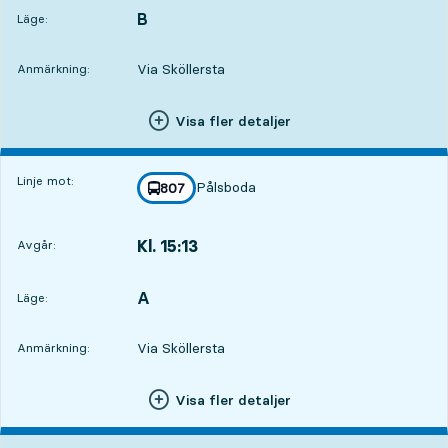
B
LÄGE,
,
Läge:
Via Sköllersta
Anmärkning:
Visa fler detaljer
Linje mot:
Pålsboda
linje
807
mot
,
Kl. 15:13
Avgår:
,
Avgår,Kl. 15:139 tim 50 min
A
LÄGE,
,
Läge:
Via Sköllersta
Anmärkning:
Visa fler detaljer