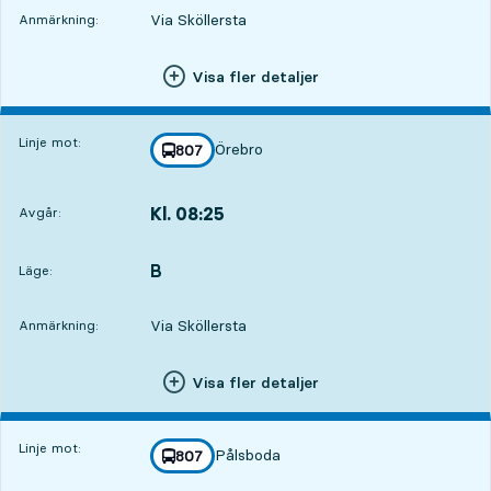
Via Sköllersta
Anmärkning:
Visa fler detaljer
Linje mot:
Örebro
linje
807
mot
,
Kl. 08:25
Avgår:
,
Avgår,Kl. 08:253 tim 2 min
B
LÄGE,
,
Läge:
Via Sköllersta
Anmärkning:
Visa fler detaljer
Linje mot:
Pålsboda
linje
807
mot
,