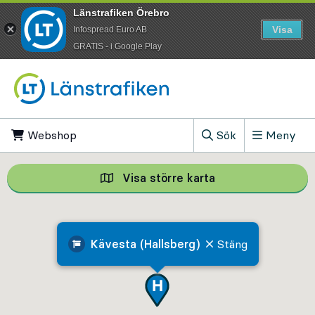
Länstrafiken Örebro
Visa
Infospread Euro AB
​GRATIS - i Google Play
Till innehåll på sidan
Webshop
, Öppnas i ny flik
Sök
Meny
, Visa sökfältet
Visa större karta
Visa större karta,
Kävesta (Hallsberg)
Stäng