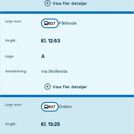
Visa fler detaljer
Linje mot:
Pålsboda
linje
807
mot
,
Kl. 12:53
Avgår:
,
Avgår,Kl. 12:537 tim 30 min
A
LÄGE,
,
Läge:
Via Sköllersta
Anmärkning:
Visa fler detaljer
Linje mot:
Örebro
linje
807
mot
,
Kl. 13:25
Avgår:
,
Avgår,Kl. 13:258 tim 2 min