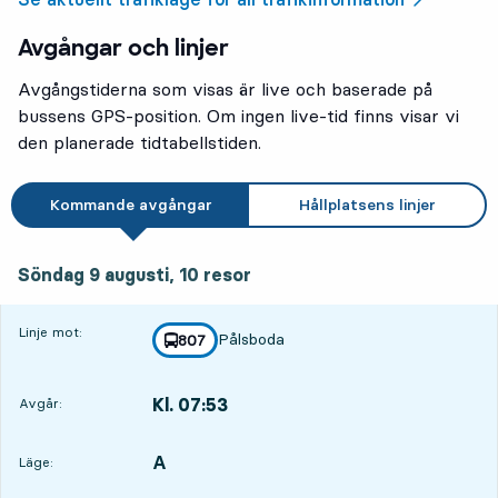
Avgångar och linjer
Avgångstiderna som visas är live och baserade på
bussens GPS-position. Om ingen live-tid finns visar vi
den planerade tidtabellstiden.
Kommande avgångar
Hållplatsens linjer
söndag 9 augusti, 10
resor
Söndag 9 augusti,
10
resor
Linje mot:
Pålsboda
linje
807
mot
,
Kl. 07:53
Avgår:
,
Avgår,Kl. 07:532 tim 30 min
A
LÄGE,
,
Läge: