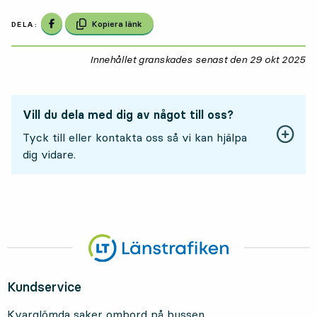
Dela på Facebook
Kopiera länk
DELA:
Innehållet granskades senast den
29 okt 2025
29
Vill du dela med dig av något till oss?
Tyck till eller kontakta oss så vi kan hjälpa
dig vidare.
Kundservice
Kvarglömda saker ombord på bussen