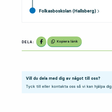
slutdestination,
Folkasboskolan (Hallsberg)
Dela på Facebook
Kopiera länk
DELA:
Vill du dela med dig av något till oss?
Tyck till eller kontakta oss så vi kan hjälpa dig