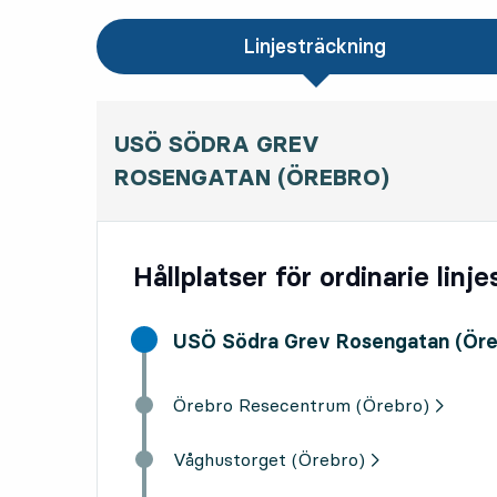
Linjesträckning
USÖ SÖDRA GREV
ROSENGATAN (ÖREBRO)
Hållplatser för ordinarie linj
Start destination,
USÖ Södra Grev Rosengatan (Öre
Örebro Resecentrum (Örebro)
Våghustorget (Örebro)