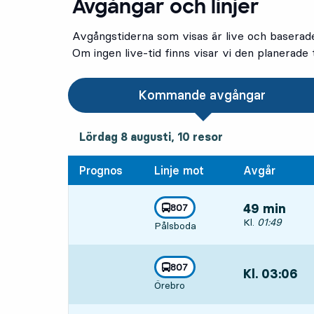
Avgångar och linjer
Avgångstiderna som visas är live och baserad
Om ingen live-tid finns visar vi den planerade t
Kommande avgångar
lördag 8 augusti, 10
resor
Lördag 8 augusti,
10
resor
Prognos
Linje mot
Avgår
linje
807
49 min
mot
,
Avgår, Kl. 01:4
Kl.
01:49
Pålsboda
linje
807
Kl. 03:06
,
mot
,
Örebro
Avgår,Kl. 03:06