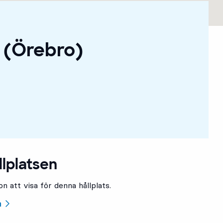
 (Örebro)
4
4
llplatsen
n att visa för denna hållplats.
n