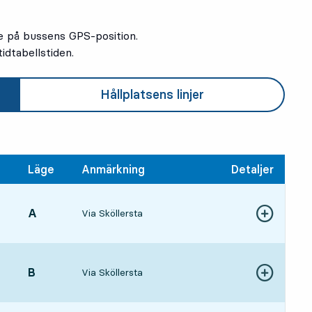
e på bussens GPS-position.
idtabellstiden.
Hållplatsens linjer
Läge
Anmärkning
Detaljer
LÄGE,
A
,
Via Sköllersta
Visa fler detal
9, om 49 min
LÄGE,
B
,
Via Sköllersta
Visa fler detal
2 tim 6 min