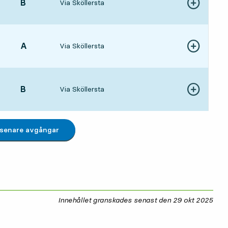
LÄGE,
B
,
Via Sköllersta
Visa fler detal
12 tim 41 min
LÄGE,
A
,
Via Sköllersta
Visa fler detal
13 tim 23 min
LÄGE,
B
,
Via Sköllersta
Visa fler detal
14 tim 36 min
 senare avgångar
Innehållet granskades senast den
29 okt 2025
29 