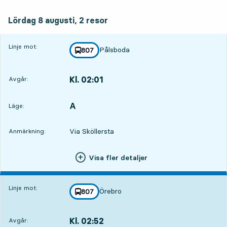
lördag 8 augusti, 2
resor
Lördag 8 augusti,
2
resor
Linje mot:
Pålsboda
linje
807
mot
,
Kl. 02:01
Avgår:
,
Avgår,Kl. 02:015 tim 38 min
A
LÄGE,
,
Läge:
Via Sköllersta
Anmärkning:
Visa fler detaljer
Linje mot:
Örebro
linje
807
mot
,
Kl. 02:52
Avgår:
,