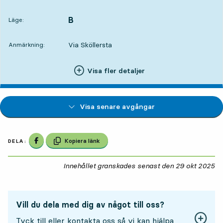
Avgår,Kl. 02:526 tim 29 min
B
LÄGE,
,
Läge:
Via Sköllersta
Anmärkning:
Visa fler detaljer
Visa senare avgångar
Dela på Facebook
Kopiera länk
DELA:
Innehållet granskades senast den
29 okt 2025
29
Vill du dela med dig av något till oss?
Tyck till eller kontakta oss så vi kan hjälpa