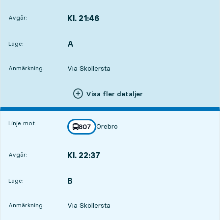
Kl. 21:46
Avgår:
,
Avgår,Kl. 21:461 tim 23 min
A
LÄGE,
,
Läge:
Via Sköllersta
Anmärkning:
Visa fler detaljer
Linje mot:
Örebro
linje
807
mot
,
Kl. 22:37
Avgår:
,
Avgår,Kl. 22:372 tim 14 min
B
LÄGE,
,
Läge:
Via Sköllersta
Anmärkning: