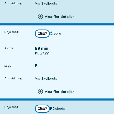
Via Sköllersta
Anmärkning:
Visa fler detaljer
Linje mot:
Örebro
linje
807
mot
,
59 min
Avgår:
Avgår, Kl. 21:22, om 59 min
Kl.
21:22
B
LÄGE,
,
Läge:
Via Sköllersta
Anmärkning:
Visa fler detaljer
Linje mot:
Pålsboda
linje
807
mot
,