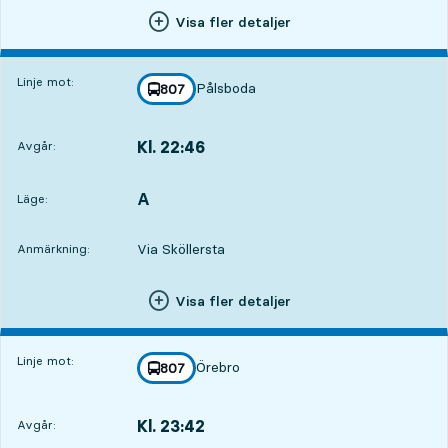
Visa fler detaljer
Linje mot:
Pålsboda
linje
807
mot
,
Kl. 22:46
Avgår:
,
Avgår,Kl. 22:462 tim 23 min
A
LÄGE,
,
Läge:
Via Sköllersta
Anmärkning:
Visa fler detaljer
Linje mot:
Örebro
linje
807
mot
,
Kl. 23:42
Avgår:
,
Avgår,Kl. 23:423 tim 19 min