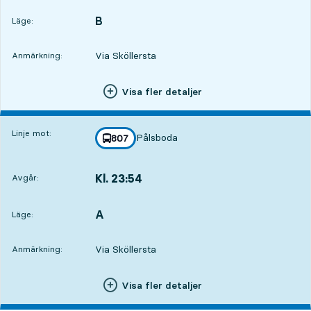
B
LÄGE,
,
Läge:
Via Sköllersta
Anmärkning:
Visa fler detaljer
Linje mot:
Pålsboda
linje
807
mot
,
Kl. 23:54
Avgår:
,
Avgår,Kl. 23:543 tim 31 min
A
LÄGE,
,
Läge:
Via Sköllersta
Anmärkning:
Visa fler detaljer