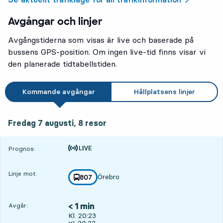
Avgångar och linjer
Avgångstiderna som visas är live och baserade på
bussens GPS-position. Om ingen live-tid finns visar vi
den planerade tidtabellstiden.
Kommande avgångar
Hållplatsens linjer
fredag 7 augusti, 8
resor
Fredag 7 augusti,
8
resor
Tiden är prognos
Prognos:
Linje mot:
Örebro
linje
807
mot
,
< 1 min
Avgår:
Avgår, Kl. 20:23, om mindre än en minut
Kl. 20:23