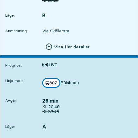
Ursprunglig avgångstid
Kl
20:22
B
LÄGE,
,
Läge:
Via Sköllersta
Anmärkning:
Visa fler detaljer
Tiden är prognos
Prognos:
Linje mot:
Pålsboda
linje
807
mot
,
26 min
Avgår:
Avgår, Kl. 20:49, om 26 min
Kl. 20:49
Ursprunglig avgångstid
Kl
20:46
A
LÄGE,
,
Läge: