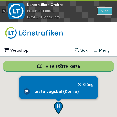
Länstrafiken Örebro
Visa
Infospread Euro AB
​GRATIS - i Google Play
Till innehåll på sidan
Webshop
, Öppnas i ny flik
Sök
Meny
, Visa sökfältet
Visa större karta
Visa större karta,
Stäng
Torsta vägskäl (Kumla)