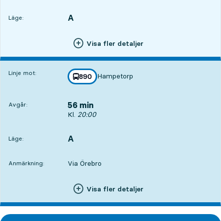
A
LÄGE,
,
Läge:
Visa fler detaljer
Linje mot:
Hampetorp
linje
890
mot
,
56 min
Avgår:
Avgår, Kl. 20:00, om 56 min
Kl.
20:00
A
LÄGE,
,
Läge:
Via Örebro
Anmärkning:
Visa fler detaljer