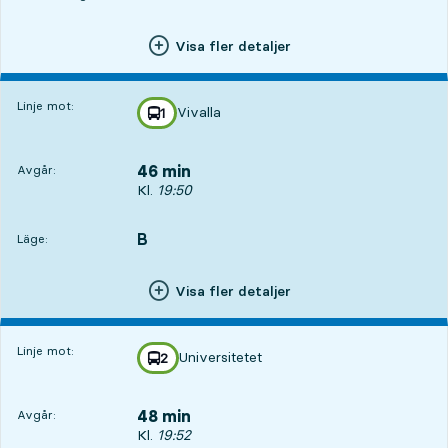
Visa fler detaljer
Linje mot:
Vivalla
linje
1
mot
,
46 min
Avgår:
Avgår, Kl. 19:50, om 46 min
Kl.
19:50
B
LÄGE,
,
Läge:
Visa fler detaljer
Linje mot:
Universitetet
linje
2
mot
,
48 min
Avgår:
Avgår, Kl. 19:52, om 48 min
Kl.
19:52