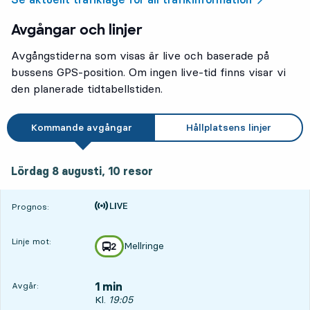
Avgångar och linjer
Avgångstiderna som visas är live och baserade på
bussens GPS-position. Om ingen live-tid finns visar vi
den planerade tidtabellstiden.
Kommande avgångar
Hållplatsens linjer
lördag 8 augusti, 10
resor
Lördag 8 augusti,
10
resor
Tiden är prognos
Prognos:
Linje mot:
Mellringe
linje
2
mot
,
1 min
Avgår:
Avgår, Kl. 19:05, om 1 min
Kl.
19:05