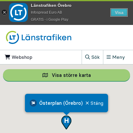
Länstrafiken Örebro
Visa
Infospread Euro AB
​GRATIS - i Google Play
Till innehåll på sidan
Webshop
, Öppnas i ny flik
Sök
Meny
, Visa sökfältet
Visa större karta
Visa större karta,
Österplan (Örebro)
Stäng