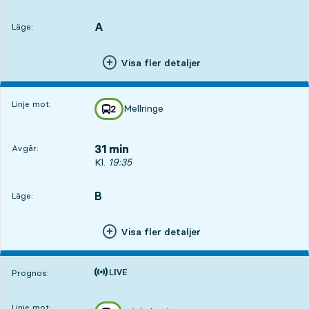
A
LÄGE,
,
Läge:
Visa fler detaljer
Linje mot:
Mellringe
linje
2
mot
,
31 min
Avgår:
Avgår, Kl. 19:35, om 31 min
Kl.
19:35
B
LÄGE,
,
Läge:
Visa fler detaljer
Tiden är prognos
Prognos:
Linje mot: