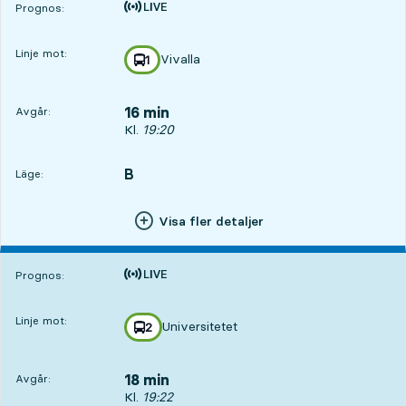
Tiden är prognos
Prognos:
Linje mot:
Vivalla
linje
1
mot
,
16 min
Avgår:
Avgår, Kl. 19:20, om 16 min
Kl.
19:20
B
LÄGE,
,
Läge:
Visa fler detaljer
Tiden är prognos
Prognos:
Linje mot:
Universitetet
linje
2
mot
,
18 min
Avgår:
Avgår, Kl. 19:22, om 18 min
Kl.
19:22