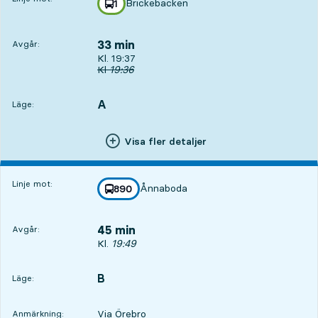
Brickebacken
linje
1
mot
,
33 min
Avgår:
Avgår, Kl. 19:37, om 33 min
Kl. 19:37
Ursprunglig avgångstid
Kl
19:36
A
LÄGE,
,
Läge:
Visa fler detaljer
Linje mot:
Ånnaboda
linje
890
mot
,
45 min
Avgår:
Avgår, Kl. 19:49, om 45 min
Kl.
19:49
B
LÄGE,
,
Läge:
Via Örebro
Anmärkning: