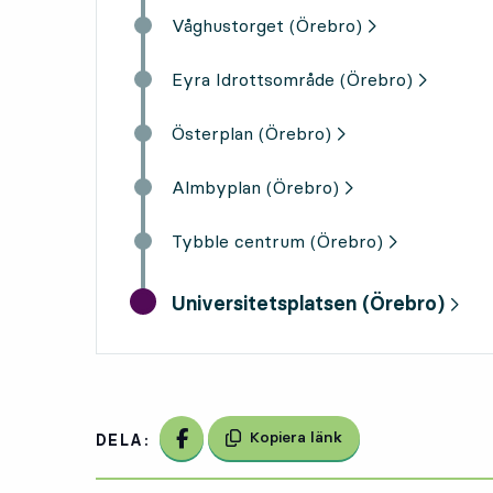
Våghustorget (Örebro)
Eyra Idrottsområde (Örebro)
Österplan (Örebro)
Almbyplan (Örebro)
Tybble centrum (Örebro)
slutdestination,
Universitetsplatsen (Örebro)
Dela på Facebook
Kopiera länk
DELA: