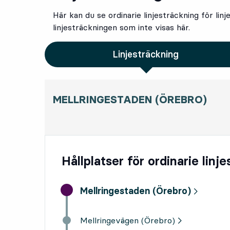
Här kan du se ordinarie linjesträckning för linj
linjesträckningen som inte visas här.
Linjesträckning
MELLRINGESTADEN (ÖREBRO)
Hållplatser för ordinarie linj
Start destination,
Mellringestaden (Örebro)
Mellringevägen (Örebro)