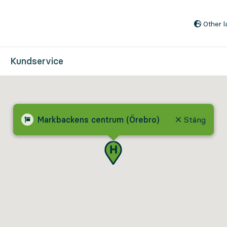
Till innehåll på sidan
Other 
Kundservice
Markbackens centrum (Örebro)
Stäng