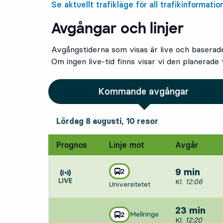
Se aktuellt trafikläge för all trafikinformatio
Avgångar och linjer
Avgångstiderna som visas är live och baserad
Om ingen live-tid finns visar vi den planerade t
Kommande avgångar
lördag 8 augusti, 10
resor
Lördag 8 augusti,
10
resor
Prognos
Linje mot
Avgår
linje
2
9 min
mot
,
Avgår, Kl. 12:
Kl.
12:06
Universitetet
Tiden är prognos
23 min
Mellringe
linje
2
mot
,
Avgår, Kl. 12:
Kl.
12:20