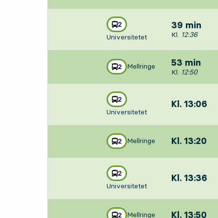
linje
2
39 min
mot
,
Avgår, Kl. 12:
Kl.
12:36
Universitetet
53 min
Mellringe
linje
2
mot
,
Avgår, Kl. 12:
Kl.
12:50
linje
2
Kl. 13:06
,
mot
,
Universitetet
Avgår,Kl. 13:0
Kl. 13:20
,
Mellringe
linje
2
mot
,
Avgår,Kl. 13:2
linje
2
Kl. 13:36
,
mot
,
Universitetet
Avgår,Kl. 13:3
Kl. 13:50
,
Mellringe
linje
2