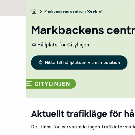
Startsida
Markbackens centrum (Örebro)
Markbackens cent
Hållplats för Citylinjen
Hitta till hållplatsen via min position
Aktuellt trafikläge för hå
Det finns för närvarande ingen trafikinformatio