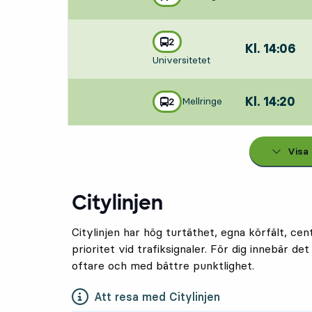
mot
,
Avgår,Kl. 13:5
linje
2
Kl. 14:06
,
mot
,
Universitetet
Avgår,Kl. 14:0
Kl. 14:20
,
Mellringe
linje
2
mot
,
Avgår,Kl. 14:2
Visa
Citylinjen
Citylinjen har hög turtäthet, egna körfält, cen
prioritet vid trafiksignaler. För dig innebär d
oftare och med bättre punktlighet.
Att resa med Citylinjen