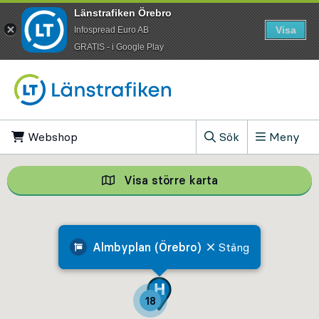
Länstrafiken Örebro
Visa
Infospread Euro AB
​GRATIS - i Google Play
Till innehåll på sidan
Webshop
, Öppnas i ny flik
Sök
Meny
, Visa sökfältet
Visa större karta
Visa större karta,
Almbyplan (Örebro)
Stäng
18