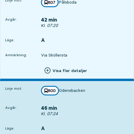
Linje mot:
Pålsboda
linje
807
mot
,
42 min
Avgår:
Avgår, Kl. 07:20, om 42 min
Kl.
07:20
A
LÄGE,
,
Läge:
Via Sköllersta
Anmärkning:
Visa fler detaljer
Linje mot:
Odensbacken
linje
800
mot
,
46 min
Avgår:
Avgår, Kl. 07:24, om 46 min
Kl.
07:24
A
LÄGE,
,
Läge: