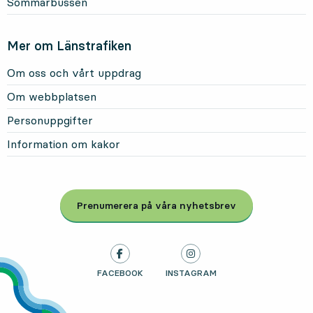
Sommarbussen
Mer om Länstrafiken
Om oss och vårt uppdrag
Om webbplatsen
Personuppgifter
Information om kakor
Prenumerera på våra nyhetsbrev
, Öppnas i modal
LÄNSTRAFIKEN PÅ
FACEBOOK
, ÖPPNAS I NY FLIK
LÄNSTRAFIKEN PÅ
INSTAGRAM
, ÖPPNAS I NY FLIK