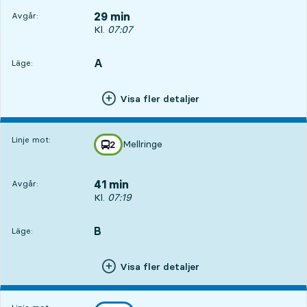
29 min
Avgår:
Avgår, Kl. 07:07, om 29 min
Kl.
07:07
A
LÄGE,
,
Läge:
Visa fler detaljer
Linje mot:
Mellringe
linje
2
mot
,
41 min
Avgår:
Avgår, Kl. 07:19, om 41 min
Kl.
07:19
B
LÄGE,
,
Läge:
Visa fler detaljer