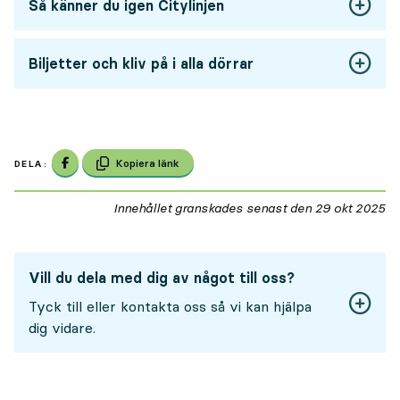
Så känner du igen Citylinjen
Biljetter och kliv på i alla dörrar
Dela på Facebook
Kopiera länk
DELA:
Innehållet granskades senast den
29 okt 2025
29
Vill du dela med dig av något till oss?
Tyck till eller kontakta oss så vi kan hjälpa
dig vidare.