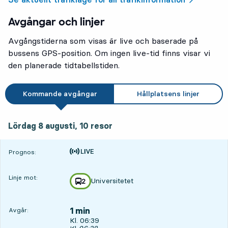
Avgångar och linjer
Avgångstiderna som visas är live och baserade på
bussens GPS-position. Om ingen live-tid finns visar vi
den planerade tidtabellstiden.
Kommande avgångar
Hållplatsens linjer
lördag 8 augusti, 10
resor
Lördag 8 augusti,
10
resor
Tiden är prognos
Prognos:
Linje mot:
Universitetet
linje
2
mot
,
1 min
Avgår:
Avgår, Kl. 06:39, om 1 min
Kl. 06:39