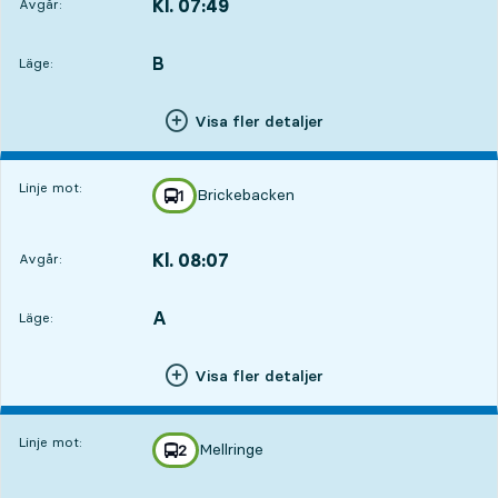
Kl. 07:49
Avgår:
,
Avgår,Kl. 07:491 tim 11 min
B
LÄGE,
,
Läge:
Visa fler detaljer
Linje mot:
Brickebacken
linje
1
mot
,
Kl. 08:07
Avgår:
,
Avgår,Kl. 08:071 tim 29 min
A
LÄGE,
,
Läge:
Visa fler detaljer
Linje mot:
Mellringe
linje
2
mot
,