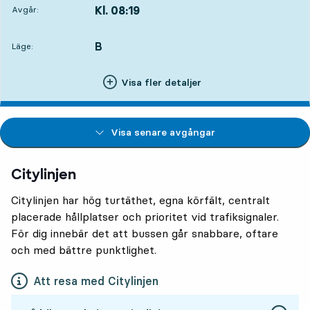
Kl. 08:19
Avgår:
,
Avgår,Kl. 08:191 tim 41 min
B
LÄGE,
,
Läge:
Visa fler detaljer
Visa senare avgångar
Citylinjen
Citylinjen har hög turtäthet, egna körfält, centralt
placerade hållplatser och prioritet vid trafiksignaler.
För dig innebär det att bussen går snabbare, oftare
och med bättre punktlighet.
Att resa med Citylinjen