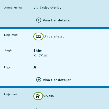
Via Ekeby-Almby
Anmärkning:
Visa fler detaljer
Linje mot:
Universitetet
linje
2
mot
,
1 tim
Avgår:
Avgår, Kl. 07:38, om 1 tim
Kl.
07:38
A
LÄGE,
,
Läge:
Visa fler detaljer
Linje mot:
Vivalla
linje
1
mot
,