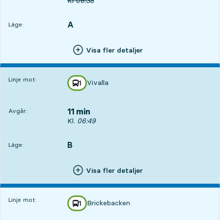
Ursprunglig avgångstid
Kl
06:38
A
LÄGE,
,
Läge:
Visa fler detaljer
Linje mot:
Vivalla
linje
1
mot
,
11 min
Avgår:
Avgår, Kl. 06:49, om 11 min
Kl.
06:49
B
LÄGE,
,
Läge:
Visa fler detaljer
Linje mot:
Brickebacken
linje
1
mot
,