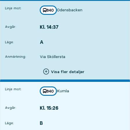
Linje mot:
Odensbacken
linje
840
mot
,
Kl. 14:37
Avgår:
,
Avgår,Kl. 14:379 tim 32 min
A
LÄGE,
,
Läge:
Via Sköllersta
Anmärkning:
Visa fler detaljer
Linje mot:
Kumla
linje
840
mot
,
Kl. 15:26
Avgår:
,
Avgår,Kl. 15:2610 tim 21 min
B
LÄGE,
,
Läge: