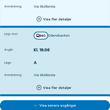
Via Sköllersta
Anmärkning:
Visa fler detaljer
Linje mot:
Odensbacken
linje
840
mot
,
Kl. 16:06
Avgår:
,
Avgår,Kl. 16:0611 tim 1 min
A
LÄGE,
,
Läge:
Via Sköllersta
Anmärkning:
Visa fler detaljer
Visa senare avgångar