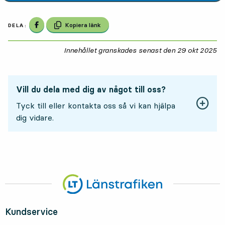
Dela på Facebook
Kopiera länk
DELA:
Innehållet granskades senast den
29 okt 2025
29
Vill du dela med dig av något till oss?
Tyck till eller kontakta oss så vi kan hjälpa
dig vidare.
Kundservice