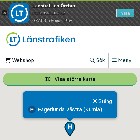
Länstrafiken Örebro
Visa
Infospread Euro AB
​GRATIS - i Google Play
Till innehåll på sidan
Webshop
, Öppnas i ny flik
Sök
Meny
, Visa sökfältet
Visa större karta
Visa större karta,
Stäng
Fagerlunda västra (Kumla)