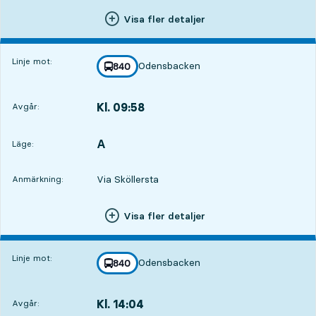
Visa fler detaljer
Linje mot:
Odensbacken
linje
840
mot
,
Kl. 09:58
Avgår:
,
Avgår,Kl. 09:584 tim 53 min
A
LÄGE,
,
Läge:
Via Sköllersta
Anmärkning:
Visa fler detaljer
Linje mot:
Odensbacken
linje
840
mot
,
Kl. 14:04
Avgår:
,