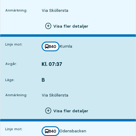
Via Sköllersta
Anmärkning:
Visa fler detaljer
Linje mot:
Kumla
linje
840
mot
,
Kl. 07:37
Avgår:
,
Avgår,Kl. 07:372 tim 32 min
B
LÄGE,
,
Läge:
Via Sköllersta
Anmärkning:
Visa fler detaljer
Linje mot:
Odensbacken
linje
840
mot
,