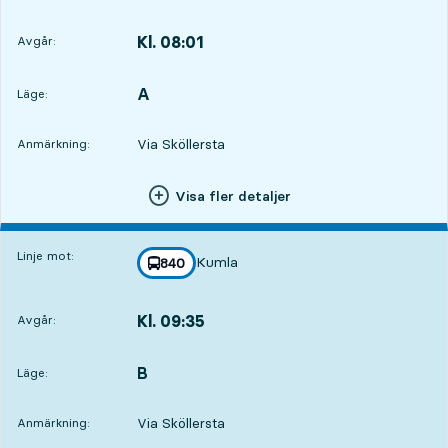
Kl. 08:01
Avgår:
,
Avgår,Kl. 08:012 tim 56 min
A
LÄGE,
,
Läge:
Via Sköllersta
Anmärkning:
Visa fler detaljer
Linje mot:
Kumla
linje
840
mot
,
Kl. 09:35
Avgår:
,
Avgår,Kl. 09:354 tim 30 min
B
LÄGE,
,
Läge:
Via Sköllersta
Anmärkning: