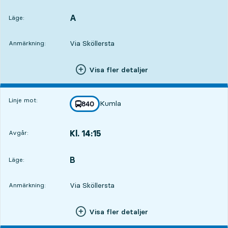
Avgår,Kl. 14:048 tim 59 min
A
LÄGE,
,
Läge:
Via Sköllersta
Anmärkning:
Visa fler detaljer
Linje mot:
Kumla
linje
840
mot
,
Kl. 14:15
Avgår:
,
Avgår,Kl. 14:159 tim 10 min
B
LÄGE,
,
Läge:
Via Sköllersta
Anmärkning:
Visa fler detaljer