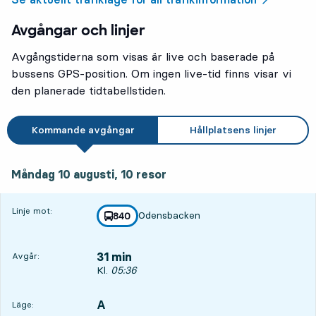
Avgångar och linjer
Avgångstiderna som visas är live och baserade på
bussens GPS-position. Om ingen live-tid finns visar vi
den planerade tidtabellstiden.
Kommande avgångar
Hållplatsens linjer
måndag 10 augusti, 10
resor
Måndag 10 augusti,
10
resor
Linje mot:
Odensbacken
linje
840
mot
,
31 min
Avgår:
Avgår, Kl. 05:36, om 31 min
Kl.
05:36
A
LÄGE,
,
Läge: