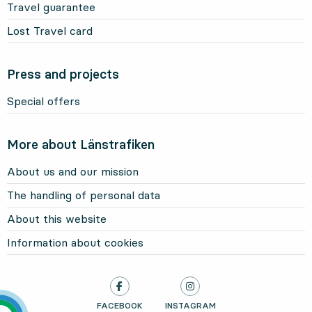
Travel guarantee
Lost Travel card
Press and projects
Special offers
More about Länstrafiken
About us and our mission
The handling of personal data
About this website
Information about cookies
LÄNSTRAFIKEN ON
FACEBOOK
, OPENS IN NEW TAB
LÄNSTRAFIKEN ON
INSTAGRAM
, OPENS IN NEW TAB