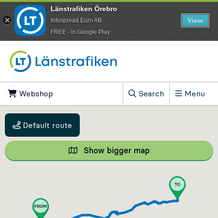
Länstrafiken Örebro
View
Infospread Euro AB
​FREE - in Google Play
Go to content
Webshop
, Opens in new tab
Search
Menu
, Show search field
Default route
Show bigger map
Show bigger map, 