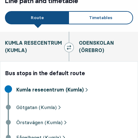
Line path and timetable
Route
Timetables
KUMLA RESECENTRUM
ODENSKOLAN
(KUMLA)
(ÖREBRO)
Bus stops in the default route
Start destination,
Kumla resecentrum (Kumla)
Götgatan (Kumla)
Örstavägen (Kumla)
Fågelhaget (Kumla)