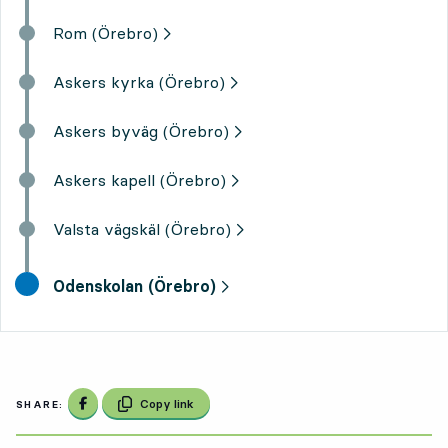
Rom (Örebro)
Askers kyrka (Örebro)
Askers byväg (Örebro)
Askers kapell (Örebro)
Valsta vägskäl (Örebro)
final destination,
Odenskolan (Örebro)
Share on Facebook
Copy link
SHARE: