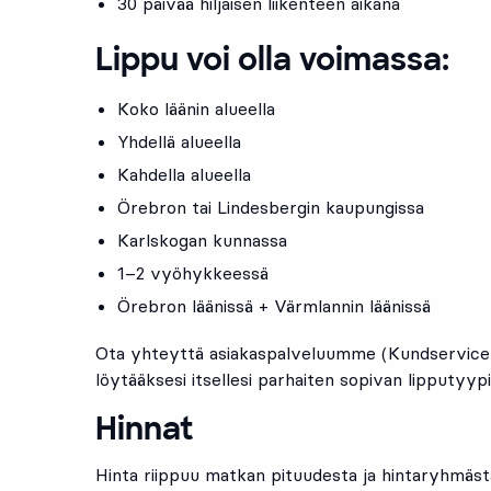
30 päivää hiljaisen liikenteen aikana
Lippu voi olla voimassa:
Koko läänin alueella
Yhdellä alueella
Kahdella alueella
Örebron tai Lindesbergin kaupungissa
Karlskogan kunnassa
1–2 vyöhykkeessä
Örebron läänissä + Värmlannin läänissä
Ota yhteyttä asiakaspalveluumme (Kundservice),
löytääksesi itsellesi parhaiten sopivan lipputyypi
Hinnat
Hinta riippuu matkan pituudesta ja hintaryhmästä