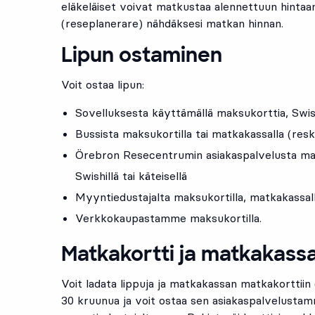
eläkeläiset voivat matkustaa alennettuun hintaan
(reseplanerare) nähdäksesi matkan hinnan.
Lipun ostaminen
Voit ostaa lipun:
Sovelluksesta käyttämällä maksukorttia, Swish
Bussista maksukortilla tai matkakassalla (res
Örebron Resecentrumin asiakaspalvelusta mak
Swishillä tai käteisellä
Myyntiedustajalta maksukortilla, matkakassalla
Verkkokaupastamme maksukortilla.
Matkakortti ja matkakass
Voit ladata lippuja ja matkakassan matkakorttiin
30 kruunua ja voit ostaa sen asiakaspalvelustam