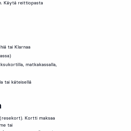
. Käytä reittiopasta
iä tai Klarnaa
kassa)
sukortilla, matkakassalla,
 tai käteisellä
a
 (resekort). Kortti maksaa
me tai