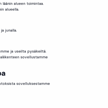
 läänin alueen toimintaa.
n alueella.
a junalla.
mme ja useilta pysäkeiltä.
unaliikenteen sovellustamme
oa
uutoksista sovelluksestamme