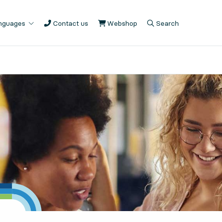
anguages
Contact us
Webshop
, Opens in new tab
Search
, Opens in modal
, Show search fiel