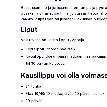
Busseissamme ja junissamme on rampit ja pyörätuo
pysäkeillä on ääniopastimia, joista saa tietoa läht
käänny kuljettajan tai junahenkilökunnan puoleen
Liput
Valittavana on useita lipputyyppejä:
Kertalippu: Yhteen matkaan.
Kausilippu: Useampaan matkaan määräaikana, 
tai 30 päivän kuluessa.
Kausilippu voi olla voimas
24 tuntia
Flex 10/40: 10 matkapäivää 40 päivän ajanjak
30 päivää