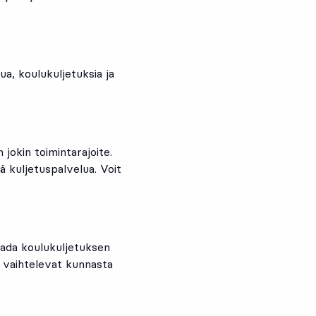
a, koulukuljetuksia ja
n jokin toimintarajoite.
ä kuljetuspalvelua. Voit
aada koulukuljetuksen
t vaihtelevat kunnasta