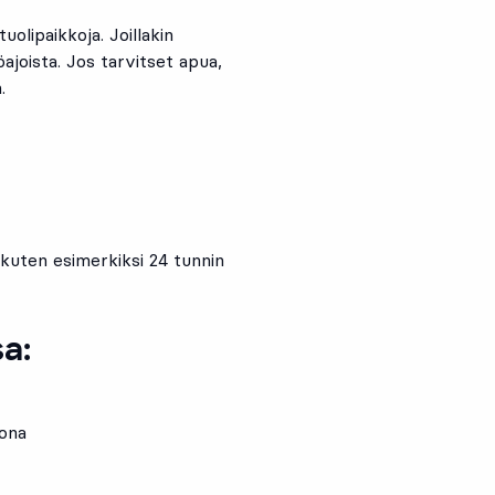
lipaikkoja. Joillakin
öajoista. Jos tarvitset apua,
.
kuten esimerkiksi 24 tunnin
sa:
sona