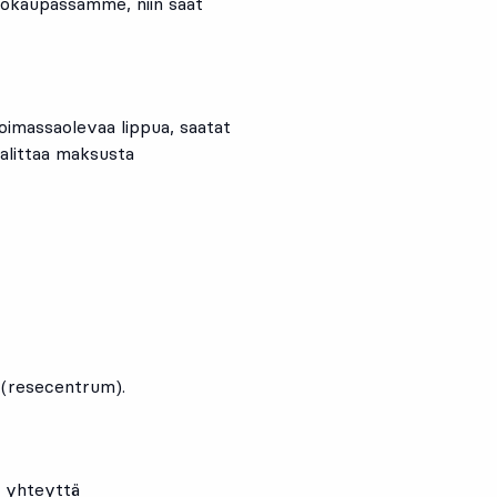
kokaupassamme, niin saat
 voimassaolevaa lippua, saatat
alittaa maksusta
(resecentrum).
a yhteyttä