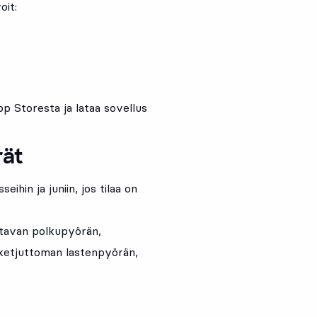
oit:
p Storesta ja lataa sovellus
rät
hin ja juniin, jos tilaa on
ttavan polkupyörän,
 ketjuttoman lastenpyörän,