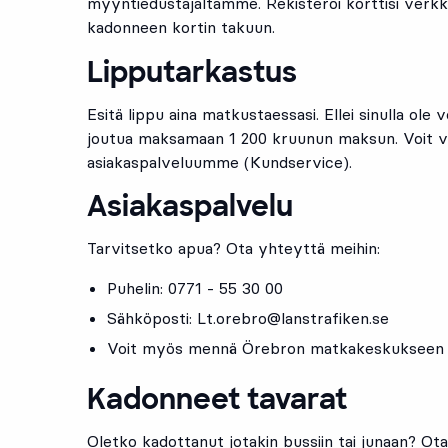
myyntiedustajaltamme. Rekisteröi korttisi verk
kadonneen kortin takuun.
Lipputarkastus
Esitä lippu aina matkustaessasi. Ellei sinulla ole
joutua maksamaan 1 200 kruunun maksun. Voit v
asiakaspalveluumme (Kundservice).
Asiakaspalvelu
Tarvitsetko apua? Ota yhteyttä meihin:
Puhelin: 0771 - 55 30 00
Sähköposti:
Lt.orebro@lanstrafiken.se
Voit myös mennä Örebron matkakeskukseen 
Kadonneet tavarat
Oletko kadottanut jotakin bussiin tai junaan? Ot