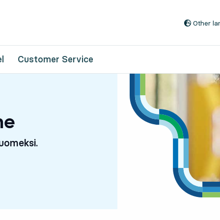
Go to content
Other l
l
Customer Service
ne
suomeksi.