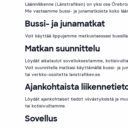
Lääninliikenne (Länstrafiken) on yksi osa Örebron
Me vastaamme bussi- ja junamatkoista koko lääni
Bussi- ja junamatkat
Voit käyttää lippujamme matkustaessasi bussilla j
Matkan suunnittelu
Löydät aikataulut sovelluksestamme, kotisivuilta
Voit suunnitella matkasi käyttämällä bussi- ja j
tai verkko-osoitetta lanstrafiken.se.
Ajankohtaista liikennetiet
Löydät ajankohtaiset tiedot viivästyksistä ja m
tai kotisivuiltamme.
Sovellus