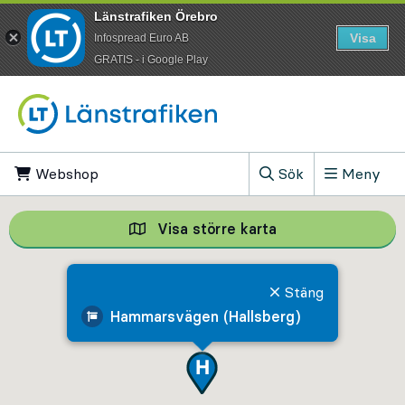
Länstrafiken Örebro
Visa
Infospread Euro AB
​GRATIS - i Google Play
Till innehåll på sidan
Webshop
, Öppnas i ny flik
Sök
Meny
, Visa sökfältet
Visa större karta
Visa större karta,
Stäng
Hammarsvägen (Hallsberg)