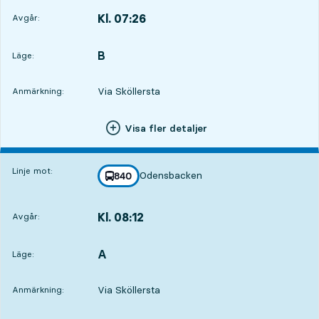
Kl. 07:26
Avgår:
,
Avgår,Kl. 07:2621 tim 8 min
B
LÄGE,
,
Läge:
Via Sköllersta
Anmärkning:
Visa fler detaljer
Linje mot:
Odensbacken
linje
840
mot
,
Kl. 08:12
Avgår:
,
Avgår,Kl. 08:1221 tim 54 min
A
LÄGE,
,
Läge:
Via Sköllersta
Anmärkning: