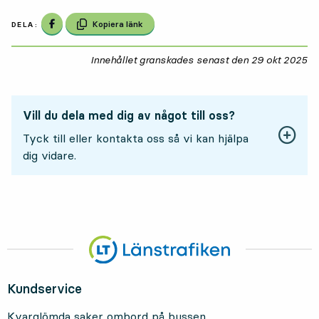
Dela på Facebook
Kopiera länk
DELA:
Innehållet granskades senast den
29 okt 2025
29
Vill du dela med dig av något till oss?
Tyck till eller kontakta oss så vi kan hjälpa
dig vidare.
Kundservice
Kvarglömda saker ombord på bussen