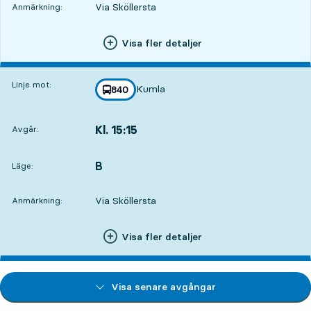
Via Sköllersta
Anmärkning:
Visa fler detaljer
Linje mot:
Kumla
linje
840
mot
,
Kl. 15:15
Avgår:
,
Avgår,Kl. 15:154 tim 57 min
B
LÄGE,
,
Läge:
Via Sköllersta
Anmärkning:
Visa fler detaljer
Visa senare avgångar