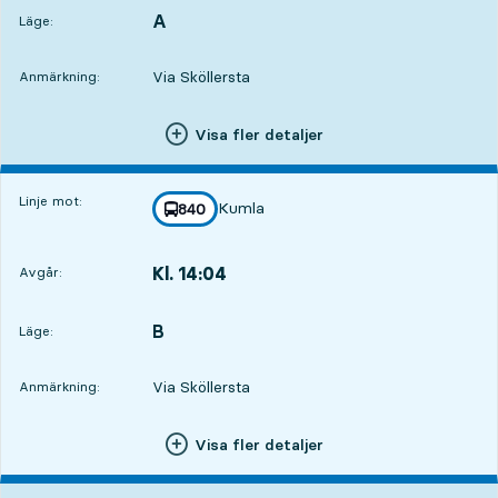
A
LÄGE,
,
Läge:
Via Sköllersta
Anmärkning:
Visa fler detaljer
Linje mot:
Kumla
linje
840
mot
,
Kl. 14:04
Avgår:
,
Avgår,Kl. 14:043 tim 46 min
B
LÄGE,
,
Läge:
Via Sköllersta
Anmärkning:
Visa fler detaljer