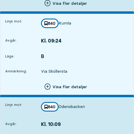
Visa fler detaljer
Linje mot:
Kumla
linje
840
mot
,
Kl. 09:24
Avgår:
,
Avgår,Kl. 09:2423 tim 6 min
B
LÄGE,
,
Läge:
Via Sköllersta
Anmärkning:
Visa fler detaljer
Linje mot:
Odensbacken
linje
840
mot
,
Kl. 10:09
Avgår:
,
Avgår,Kl. 10:0923 tim 51 min