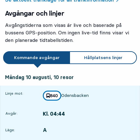
Avgångar och linjer
Avgångstiderna som visas är live och baserade på
bussens GPS-position. Om ingen live-tid finns visar vi
den planerade tidtabellstiden.
Kommande avgångar
Hållplatsens linjer
måndag 10 augusti, 10
resor
Måndag 10 augusti,
10
resor
Linje mot:
Odensbacken
linje
840
mot
,
Kl. 04:44
Avgår:
,
Avgår,Kl. 04:4418 tim 26 min
A
LÄGE,
,
Läge: