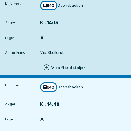
Linje mot:
Odensbacken
linje
840
mot
,
Kl. 14:15
Avgår:
,
Avgår,Kl. 14:153 tim 57 min
A
LÄGE,
,
Läge:
Via Sköllersta
Anmärkning:
Visa fler detaljer
Linje mot:
Odensbacken
linje
840
mot
,
Kl. 14:48
Avgår:
,
Avgår,Kl. 14:484 tim 30 min
A
LÄGE,
,
Läge: