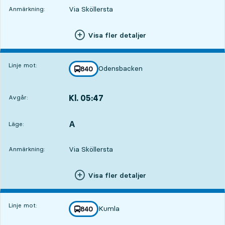
Via Sköllersta
Anmärkning:
Visa fler detaljer
Linje mot:
Odensbacken
linje
840
mot
,
Kl. 05:47
Avgår:
,
Avgår,Kl. 05:4719 tim 29 min
A
LÄGE,
,
Läge:
Via Sköllersta
Anmärkning:
Visa fler detaljer
Linje mot:
Kumla
linje
840
mot
,