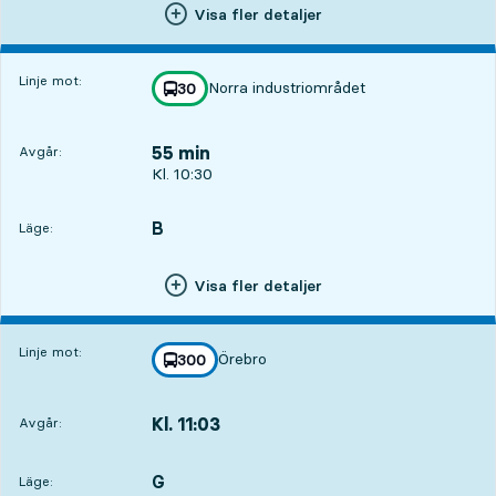
Visa fler detaljer
Linje mot:
Norra industriområdet
linje
30
mot
,
55 min
Avgår:
Avgår, Kl. 10:30, om 55 min
Kl. 10:30
B
LÄGE,
,
Läge:
Visa fler detaljer
Linje mot:
Örebro
linje
300
mot
,
Kl. 11:03
Avgår:
,
Avgår,Kl. 11:031 tim 28 min
G
LÄGE,
,
Läge: