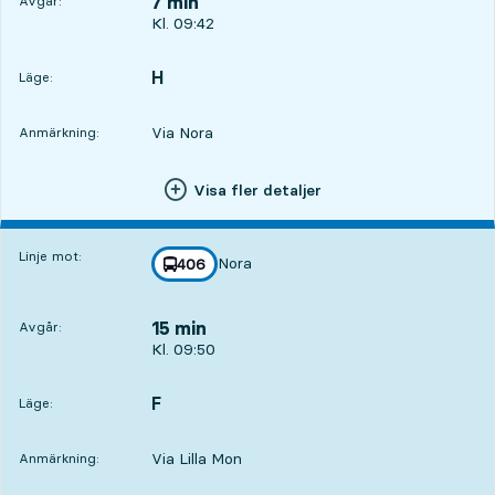
7 min
Avgår:
Avgår, Kl. 09:42, om 7 min
Kl. 09:42
H
LÄGE,
,
Läge:
Via Nora
Anmärkning:
Visa fler detaljer
Linje mot:
Nora
linje
406
mot
,
15 min
Avgår:
Avgår, Kl. 09:50, om 15 min
Kl. 09:50
F
LÄGE,
,
Läge:
Via Lilla Mon
Anmärkning: