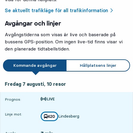
Se aktuellt trafikläge för all trafikinformation
Avgångar och linjer
Avgångstiderna som visas är live och baserade på
bussens GPS-position. Om ingen live-tid finns visar vi
den planerade tidtabellstiden.
Kommande avgångar
Hållplatsens linjer
fredag 7 augusti, 10
resor
Fredag 7 augusti,
10
resor
Tiden är prognos
Prognos:
Linje mot:
Lindesberg
linje
420
mot
,