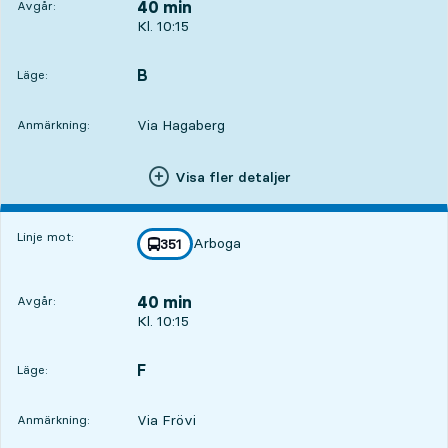
40 min
Avgår:
Avgår, Kl. 10:15, om 40 min
Kl. 10:15
B
LÄGE,
,
Läge:
Via Hagaberg
Anmärkning:
Visa fler detaljer
Linje mot:
Arboga
linje
351
mot
,
40 min
Avgår:
Avgår, Kl. 10:15, om 40 min
Kl. 10:15
F
LÄGE,
,
Läge:
Via Frövi
Anmärkning: