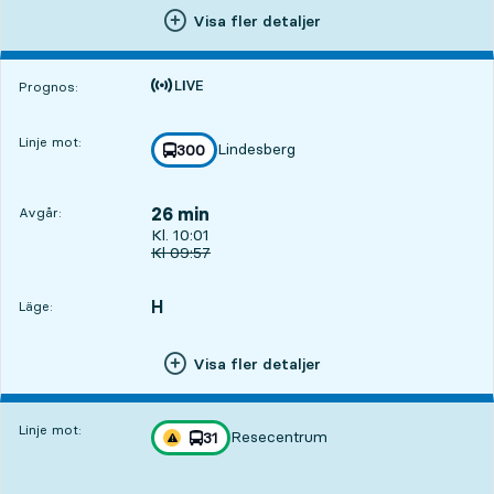
Visa fler detaljer
Tiden är prognos
Prognos:
Linje mot:
Lindesberg
linje
300
mot
,
26 min
Avgår:
Avgår, Kl. 10:01, om 26 min
Kl. 10:01
Ursprunglig avgångstid
Kl
09:57
H
LÄGE,
,
Läge:
Visa fler detaljer
Linje mot:
Resecentrum
linje
31
Trafikstörning på resan finns
mot
,