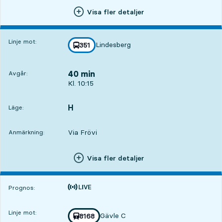
Visa fler detaljer
Linje mot:
Lindesberg
linje
351
mot
,
40 min
Avgår:
Avgår, Kl. 10:15, om 40 min
Kl. 10:15
H
LÄGE,
,
Läge:
Via Frövi
Anmärkning:
Visa fler detaljer
Tiden är prognos
Prognos:
Linje mot:
Gävle C
Med tågnummer
8168
mot
,