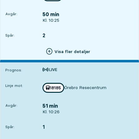
50 min
Avgår:
Avgår, Kl. 10:25, om 50 min
Kl. 10:25
2
SPÅR,
,
Spår:
Visa fler detaljer
Tiden är prognos
Prognos:
Linje mot:
Örebro Resecentrum
Med tågnummer
18185
mot
,
51 min
Avgår:
Avgår, Kl. 10:26, om 51 min
Kl. 10:26
1
SPÅR,
,
Spår: