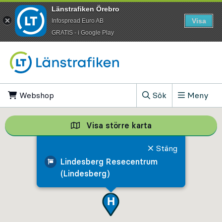
Länstrafiken Örebro
Visa
Infospread Euro AB
​GRATIS - i Google Play
Till innehåll på sidan
Webshop
, Öppnas i ny flik
Sök
Meny
, Visa sökfältet
Visa större karta
Visa större karta,
Stäng
Lindesberg Resecentrum
(Lindesberg)