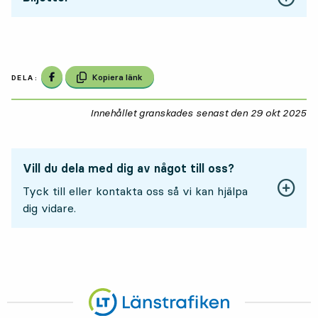
Dela på Facebook
Kopiera länk
DELA:
Innehållet granskades senast den
29 okt 2025
29
Vill du dela med dig av något till oss?
Tyck till eller kontakta oss så vi kan hjälpa
dig vidare.