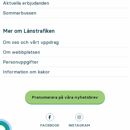
Aktuella erbjudanden
Sommarbussen
Mer om Länstrafiken
Om oss och vårt uppdrag
Om webbplatsen
Personuppgifter
Information om kakor
Prenumerera på våra nyhetsbrev
, Öppnas i modal
LÄNSTRAFIKEN PÅ
FACEBOOK
, ÖPPNAS I NY FLIK
LÄNSTRAFIKEN PÅ
INSTAGRAM
, ÖPPNAS I NY FLIK