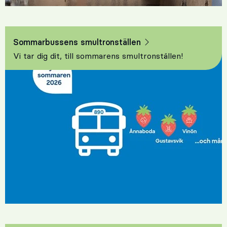
Sommarbussens smultronställen
Vi tar dig dit, till sommarens smultronställen!