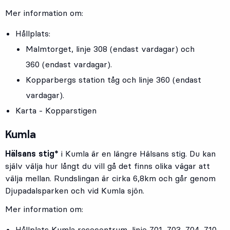
Mer information om:
Hållplats:
Malmtorget
, linje
308
(endast vardagar) och
360
(endast vardagar).
Kopparbergs station
tåg och linje
360
(endast
vardagar).
Karta - Kopparstigen
Kumla
Hälsans stig*
i Kumla är en längre Hälsans stig. Du kan
själv välja hur långt du vill gå det finns olika vägar att
välja mellan. Rundslingan är cirka 6,8km och går genom
Djupadalsparken och vid Kumla sjön.
Mer information om:
Hållplats
Kumla resecentrum
, linje
701
,
703
,
704
,
710