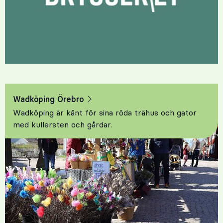
Wadköping Örebro
Wadköping är känt för sina röda trähus och gator
med kullersten och gårdar.