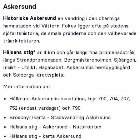
Askersund
Historiska Askersund
en vandring i den charmiga
hamnstaden vid Vättern. Fokus ligger ofta på stadens
sjöfartshistoria, de smala gränderna och den välbevarade
träarkitekturen.
Hälsans stig*
är 4 km och går längs fina promenadstråk
längs Strandpromenaden, Borgmästareholmen, Sjöängen,
Insikt - Utsikt, Hagabadet, Askersunds hembygdsgård
och Solberga Idrottsplats.
Mer information om:
Hållplats
Askersunds busstation
, linje
700
,
704
,
707
,
752
(endast vardagar) och
790
.
Broschyr/karta - Stadsvandring Askersund
Hälsans stig - Askersund - Naturkartan
Hälsans stig - karta Askersund