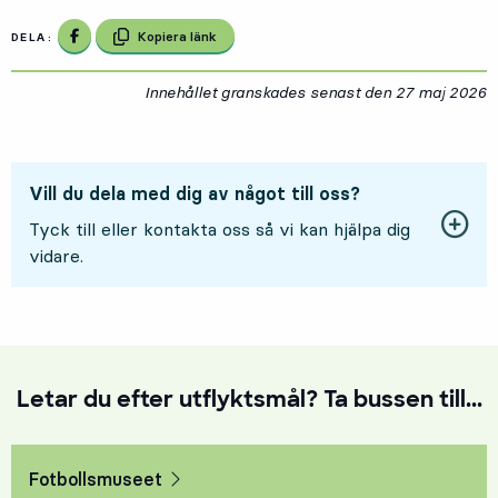
Dela på Facebook
Kopiera länk
DELA:
Innehållet granskades senast den
27 maj 2026
2
Vill du dela med dig av något till oss?
Tyck till eller kontakta oss så vi kan hjälpa dig
vidare.
Letar du efter utflyktsmål? Ta bussen till...
Fotbollsmuseet