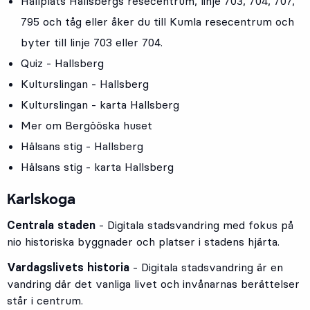
Hållplats
Hallsbergs resecentrum
, linje
703
,
704
,
707
,
795
och tåg eller åker du till Kumla resecentrum och
byter till linje 703 eller 704.
Quiz - Hallsberg
Kulturslingan - Hallsberg
Kulturslingan - karta Hallsberg
Mer om Bergööska huset
Hälsans stig - Hallsberg
Hälsans stig - karta Hallsberg
Karlskoga
Centrala staden
- Digitala stadsvandring med fokus på
nio historiska byggnader och platser i stadens hjärta.
Vardagslivets historia
- Digitala stadsvandring är en
vandring där det vanliga livet och invånarnas berättelser
står i centrum.