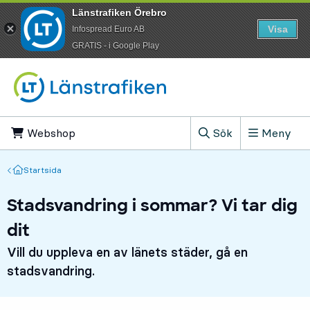
Länstrafiken Örebro
Visa
Infospread Euro AB
​GRATIS - i Google Play
Till innehåll på sidan
Webshop
, Öppnas i ny flik
Sök
Meny
, Visa sökfältet
Startsida
Startsida
Stadsvandring i sommar? Vi tar dig
dit
Vill du uppleva en av länets städer, gå en
stadsvandring.