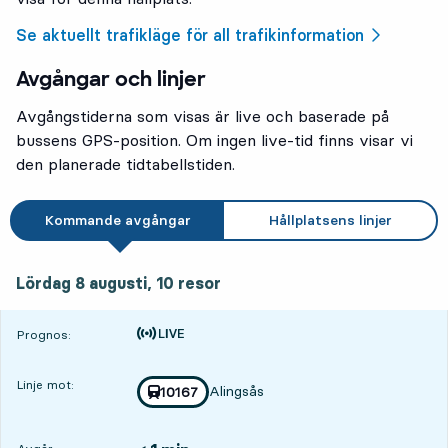
Se aktuellt trafikläge för all trafikinformation
Avgångar och linjer
Avgångstiderna som visas är live och baserade på
bussens GPS-position. Om ingen live-tid finns visar vi
den planerade tidtabellstiden.
Kommande avgångar
Hållplatsens linjer
lördag 8 augusti, 10
resor
Lördag 8 augusti,
10
resor
Tiden är prognos
Prognos:
Linje mot:
Alingsås
Med tågnummer
10167
mot
,