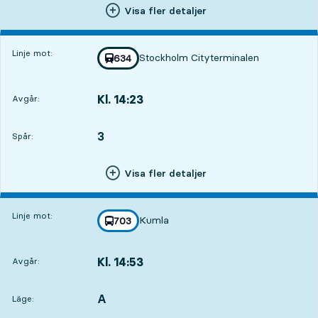
Visa fler detaljer
Linje mot:
Stockholm Cityterminalen
Med tågnummer
634
mot
,
Kl. 14:23
Avgår:
,
Avgår,Kl. 14:232 tim 21 min
3
SPÅR,
,
Spår:
Visa fler detaljer
Linje mot:
Kumla
linje
703
mot
,
Kl. 14:53
Avgår:
,
Avgår,Kl. 14:532 tim 51 min
A
LÄGE,
,
Läge: