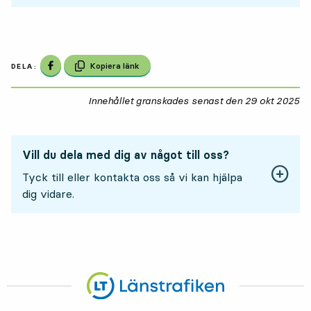
Dela på Facebook
Kopiera länk
DELA:
Innehållet granskades senast den
29 okt 2025
29
Vill du dela med dig av något till oss?
Tyck till eller kontakta oss så vi kan hjälpa
dig vidare.