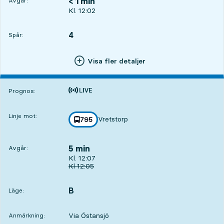
< 1 min
Avgår:
Avgår, Kl. 12:02, om mindre än en minut
Kl. 12:02
4
SPÅR,
,
Spår:
Visa fler detaljer
Tiden är prognos
Prognos:
Linje mot:
Vretstorp
linje
795
mot
,
5 min
Avgår:
Avgår, Kl. 12:07, om 5 min
Kl. 12:07
Ursprunglig avgångstid
Kl
12:05
B
LÄGE,
,
Läge:
Via Östansjö
Anmärkning: