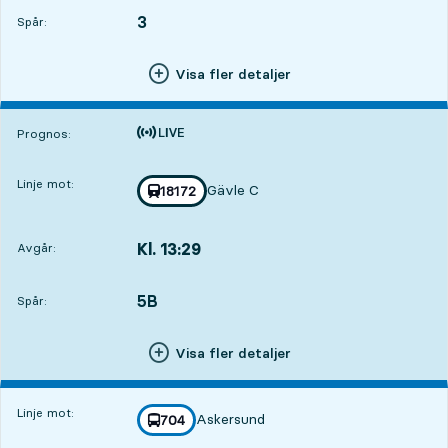
3
SPÅR,
,
Spår:
Visa fler detaljer
Tiden är prognos
Prognos:
Linje mot:
Gävle C
Med tågnummer
18172
mot
,
Kl. 13:29
Avgår:
,
Avgår,Kl. 13:291 tim 27 min
5B
SPÅR,
,
Spår:
Visa fler detaljer
Linje mot:
Askersund
linje
704
mot
,