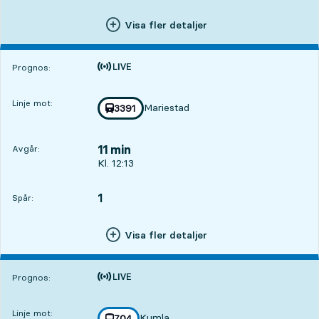
Visa fler detaljer
Tiden är prognos
Prognos:
Linje mot:
Mariestad
Med tågnummer
3391
mot
,
11 min
Avgår:
Avgår, Kl. 12:13, om 11 min
Kl. 12:13
1
SPÅR,
,
Spår:
Visa fler detaljer
Tiden är prognos
Prognos:
Linje mot:
Kumla
linje
704