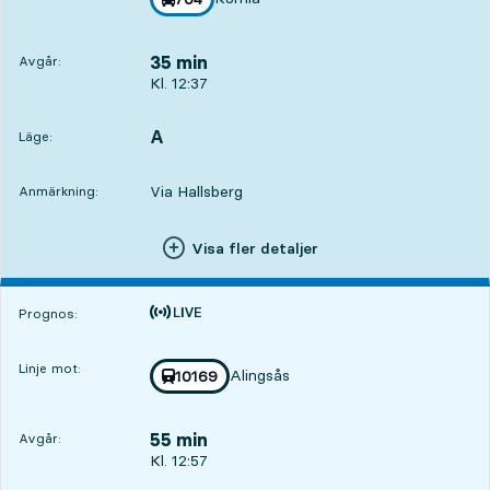
mot
,
35 min
Avgår:
Avgår, Kl. 12:37, om 35 min
Kl. 12:37
A
LÄGE,
,
Läge:
Via Hallsberg
Anmärkning:
Visa fler detaljer
Tiden är prognos
Prognos:
Linje mot:
Alingsås
Med tågnummer
10169
mot
,
55 min
Avgår:
Avgår, Kl. 12:57, om 55 min
Kl. 12:57