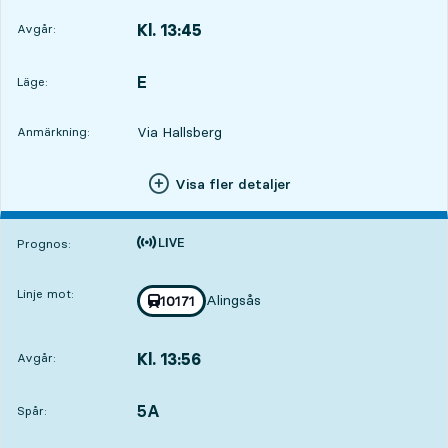
Kl. 13:45
Avgår:
,
Avgår,Kl. 13:451 tim 43 min
E
LÄGE,
,
Läge:
Via Hallsberg
Anmärkning:
Visa fler detaljer
Tiden är prognos
Prognos:
Linje mot:
Alingsås
Med tågnummer
10171
mot
,
Kl. 13:56
Avgår:
,
Avgår,Kl. 13:561 tim 54 min
5A
SPÅR,
,
Spår: