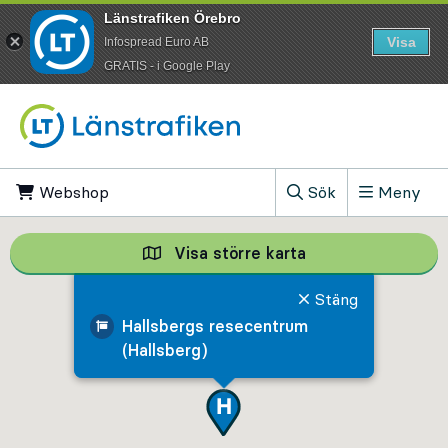
Länstrafiken Örebro
Visa
Infospread Euro AB
​GRATIS - i Google Play
Till innehåll på sidan
Webshop
, Öppnas i ny flik
Sök
Meny
, Visa sökfältet
Visa större karta
Visa större karta,
Stäng
Hallsbergs resecentrum
(Hallsberg)