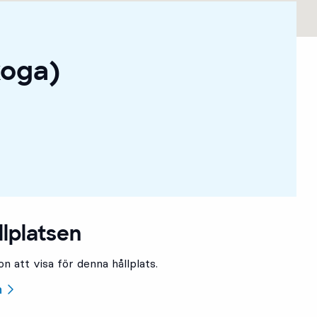
koga)
llplatsen
n att visa för denna hållplats.
n