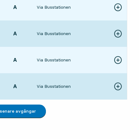
LÄGE,
A
,
Via Busstationen
Visa fler detal
20 tim 51 min
LÄGE,
A
,
Via Busstationen
Visa fler detal
21 tim 51 min
LÄGE,
A
,
Via Busstationen
Visa fler detal
22 tim 51 min
LÄGE,
A
,
Via Busstationen
Visa fler detal
23 tim 51 min
 senare avgångar