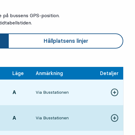
e på bussens GPS-position.
idtabellstiden.
Hållplatsens linjer
Läge
Anmärkning
Detaljer
LÄGE,
A
,
Via Busstationen
Visa fler detal
5, om 51 min
LÄGE,
A
,
Via Busstationen
Visa fler detal
1 tim 51 min