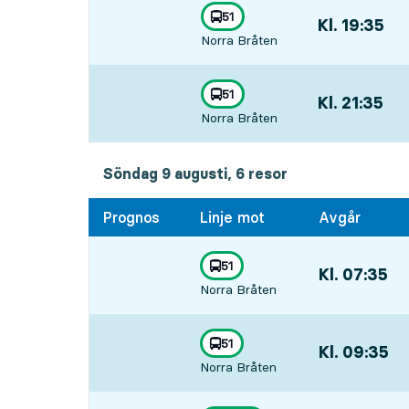
linje
51
Kl. 19:35
,
mot
,
Norra Bråten
Avgår,Kl. 19:35
linje
51
Kl. 21:35
,
mot
,
Norra Bråten
Avgår,Kl. 21:35
söndag 9 augusti, 6
resor
Söndag 9 augusti,
6
resor
Prognos
Linje mot
Avgår
linje
51
Kl. 07:35
,
mot
,
Norra Bråten
Avgår,Kl. 07:35
linje
51
Kl. 09:35
,
mot
,
Norra Bråten
Avgår,Kl. 09:35