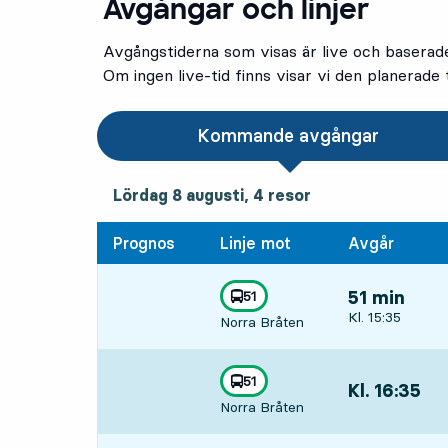
Avgångar och linjer
Avgångstiderna som visas är live och baserad
Om ingen live-tid finns visar vi den planerade t
Kommande avgångar
lördag 8 augusti, 4
resor
Lördag 8 augusti,
4
resor
Prognos
Linje mot
Avgår
linje
51
51 min
mot
,
Avgår, Kl. 15:3
Kl. 15:35
Norra Bråten
linje
51
Kl. 16:35
,
mot
,
Norra Bråten
Avgår,Kl. 16:35