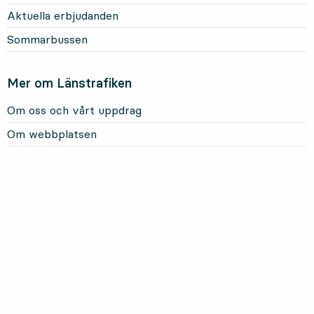
Aktuella erbjudanden
Sommarbussen
Mer om Länstrafiken
Om oss och vårt uppdrag
Om webbplatsen
Personuppgifter
Information om kakor
Prenumerera på våra nyhetsbrev
, Öppnas i modal
LÄNSTRAFIKEN PÅ
FACEBOOK
, ÖPPNAS I NY FLIK
LÄNSTRAFIKEN PÅ
INSTAGRAM
, ÖPPNAS I NY FLIK