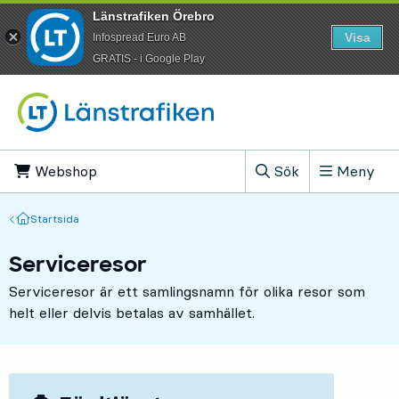
Länstrafiken Örebro
Visa
Infospread Euro AB
​GRATIS - i Google Play
Till innehåll på sidan
Webshop
, Öppnas i ny flik
Sök
Meny
, Visa sökfältet
Startsida
Startsida
Serviceresor
Serviceresor är ett samlingsnamn för olika resor som
helt eller delvis betalas av samhället.