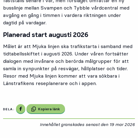
fastställs senare i vår, men förslaget omfattar en ny
busslinje mellan Svampen och Tybble vårdcentral med
avgång en gång i timmen i vardera riktningen under
dagtid på vardagar.
Planerad start augusti 2026
Målet är att Mjuka linjen ska trafikstarta i samband med
tidtabellsskiftet i augusti 2026. Under våren fortsätter
dialogen med invånare och berörda målgrupper för att
samla in synpunkter på resvägar, hållplatser och tider.
Resor med Mjuka linjen kommer att vara sökbara i
Länstrafikens reseplanerare och i appen.
Dela på Facebook
Kopiera länk
DELA:
Innehållet granskades senast den
19 mar 2026
1