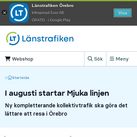
Länstrafiken Örebro
Visa
Infospread Euro AB
​GRATIS - i Google Play
Till innehåll på sidan
Webshop
, Öppnas i ny flik
Sök
Meny
, Visa sökfältet
Startsida
Startsida
I augusti startar Mjuka linjen
Ny kompletterande kollektivtrafik ska göra det
lättare att resa i Örebro